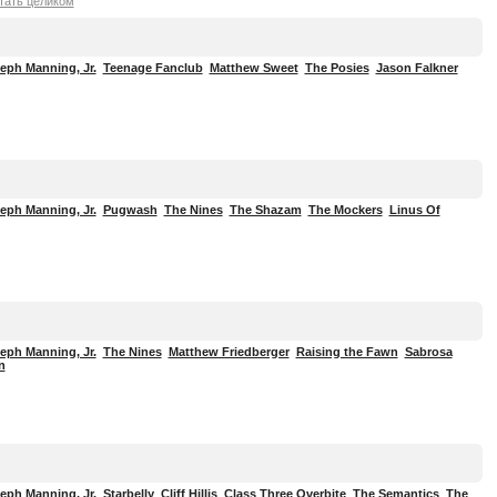
тать целиком
eph Manning, Jr.
Teenage Fanclub
Matthew Sweet
The Posies
Jason Falkner
eph Manning, Jr.
Pugwash
The Nines
The Shazam
The Mockers
Linus Of
eph Manning, Jr.
The Nines
Matthew Friedberger
Raising the Fawn
Sabrosa
n
eph Manning, Jr.
Starbelly
Cliff Hillis
Class Three Overbite
The Semantics
The