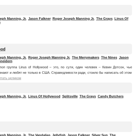
eph Manning, Jr.
Jason Falkner
Roger Joseph Manning Jr.
The Grays
Linus Of
h
ood
eph Manning, Jr.
Roger Joseph Manning Jr.
The Merrymakers
The Nines
Jason
Sneidern
поп группа Linus of Hollywood – это, по сути, один человек – Кевин Дотсон, чье
знают и любят не только в США. Справедливости ради, стоило бы написать об этом
итать целиком
eph Manning, Jr.
Linus Of Hollywood
Splitsville
The Grays
Candy Butchers
eph Manning, Jr.
The Vandalias
Jellyfish
Jason Falkner
Silver Sun
The