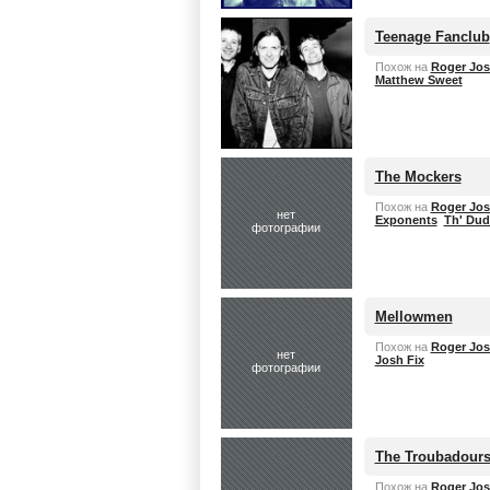
Teenage Fanclub
Похож на
Roger Jos
Matthew Sweet
The Mockers
Похож на
Roger Jos
нет
Exponents
Th' Dud
фотографии
Mellowmen
Похож на
Roger Jos
нет
Josh Fix
фотографии
The Troubadour
Похож на
Roger Jos