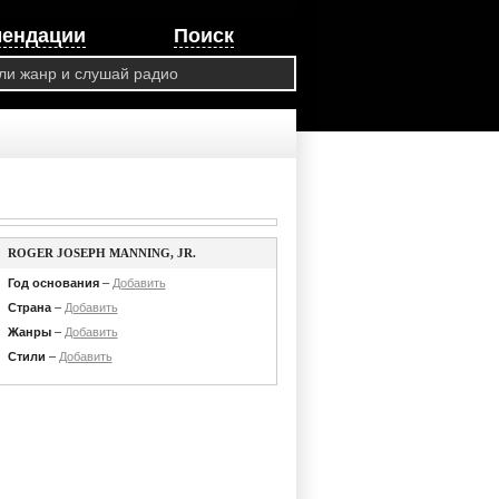
мендации
Поиск
ROGER JOSEPH MANNING, JR.
Год основания
–
Добавить
Страна
–
Добавить
Жанры
–
Добавить
Стили
–
Добавить