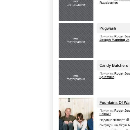
нет
Raspberries
фотографии
Pugwash
Похож на
Roger Jos
нет
Joseph Manning Jr.
фотографии
Candy Butchers
Похож на
Roger Jos
нет
Splitsville
фотографии
Fountains Of Wa
Похож на
Roger Jos
Falkner
Недавно четвертый 
выпущен на Virgin 