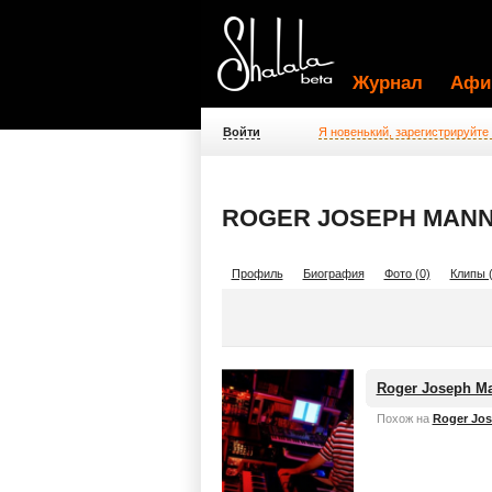
Журнал
Афи
Войти
Я новенький, зарегистрируйте
ROGER JOSEPH MANNI
Профиль
Биография
Фото (0)
Клипы (
Roger Joseph Ma
Похож на
Roger Jos