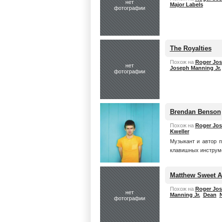
нет
Major Labels
фотографии
The Royalties
Похож на
Roger Jos
нет
Joseph Manning Jr.
фотографии
Brendan Benson
Похож на
Roger Jos
Kweller
Музыкант и автор п
клавишных инструме
Matthew Sweet A
Похож на
Roger Jos
нет
Manning Jr.
Dean
N
фотографии