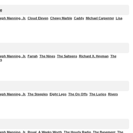
e
eph Manning, Jr.
Cloud Eleven
Chewy Marble
Caddy
Michael Carpenter
Lisa
eph Manning, Jr.
Farrah
The Nines
The Salteens
Richard X. Heyman
The
es
eph Manning, Jr.
The Steeples
Eight Legs
The On Offs
The Lurios
Rivers
eph Manning, Jr.
Royal
A Weeks Worth
The Hourly Radio
The Basement
The