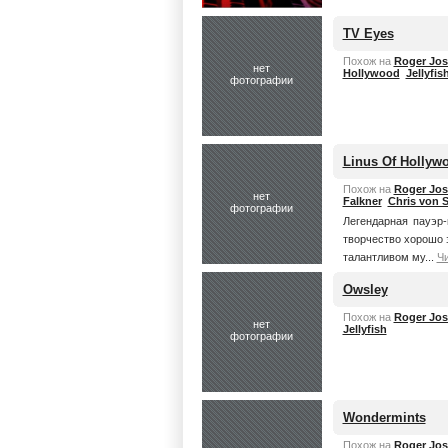
TV Eyes
Похож на
Roger Jos
нет
Hollywood
Jellyfis
фотографии
Linus Of Hollyw
Похож на
Roger Jos
нет
Falkner
Chris von 
фотографии
Легендарная пауэр-
творчество хорошо 
талантливом му...
Ч
Owsley
Похож на
Roger Jos
нет
Jellyfish
фотографии
Wondermints
Похож на
Roger Jos