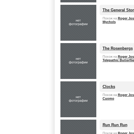
The General Stor
Похож на
Roger Jos
нет
Mychols
фотографии
The Rosenbergs
Похож на
Roger Jos
нет
Telepathic Butterfli
фотографии
Clocks
Похож на
Roger Jos
нет
Cuomo
фотографии
Run Run Run
Похож на
Roger Jos