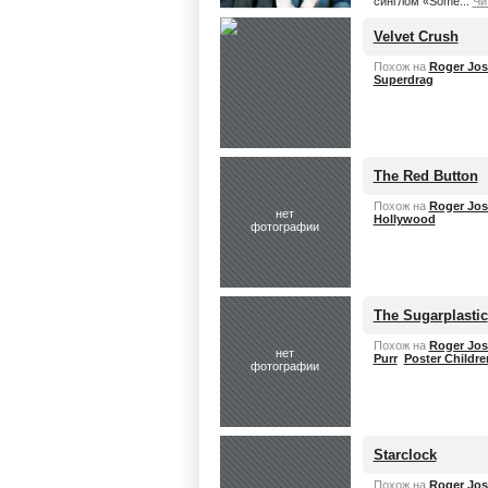
синглом «Some...
Чи
Velvet Crush
Похож на
Roger Jos
Superdrag
The Red Button
Похож на
Roger Jos
нет
Hollywood
фотографии
The Sugarplastic
Похож на
Roger Jos
нет
Purr
Poster Childre
фотографии
Starclock
Похож на
Roger Jos