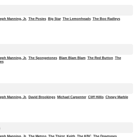
eph Manning, Jr.
The Posies
Big Star
The Lemonheads
The Boo Radleys
eph Manning, Jr.
The Spongetones
Blam Blam Blam
The Red Button
The
es
eph Manning, Jr.
David Brookings
Michael Carpenter
Cliff Hillis
Chewy Marble
s
eph Manning, Jr.
The Metros
The Thirst
Keith
The KBC
The Draytones