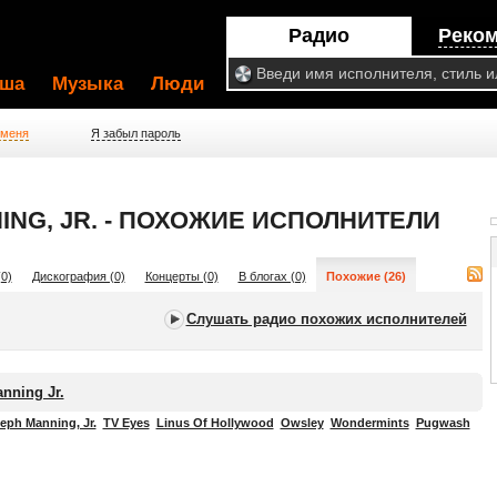
Радио
Реко
ша
Музыка
Люди
 меня
Я забыл пароль
NG, JR. - ПОХОЖИЕ ИСПОЛНИТЕЛИ
0)
Дискография (0)
Концерты (0)
В блогах (0)
Похожие (26)
Слушать радио похожих исполнителей
nning Jr.
eph Manning, Jr.
TV Eyes
Linus Of Hollywood
Owsley
Wondermints
Pugwash