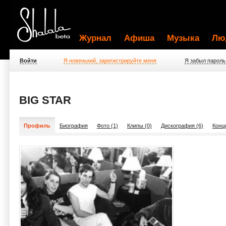
Журнал
Афиша
Музыка
Лю
Войти
Я новенький, зарегистрируйте меня
Я забыл пароль
BIG STAR
Профиль
Биография
Фото (1)
Клипы (0)
Дискография (6)
Конц