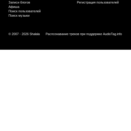
Записи блогов
Регистрация пользователей
Афиша
Поиск пользователей
Поиск музыки
© 2007 - 2026 Shalala
Распознавание треков при поддержке
AudioTag.info