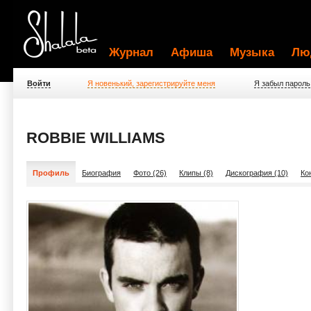
Журнал
Афиша
Музыка
Лю
Войти
Я новенький, зарегистрируйте меня
Я забыл пароль
ROBBIE WILLIAMS
Профиль
Биография
Фото (26)
Клипы (8)
Дискография (10)
Ко