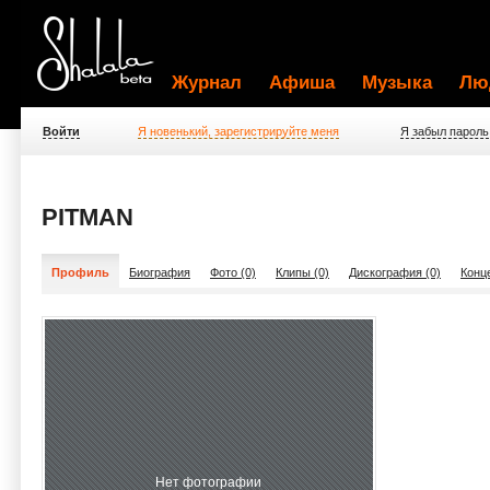
Журнал
Афиша
Музыка
Лю
Войти
Я новенький, зарегистрируйте меня
Я забыл пароль
PITMAN
Профиль
Биография
Фото (0)
Клипы (0)
Дискография (0)
Конц
Нет фотографии