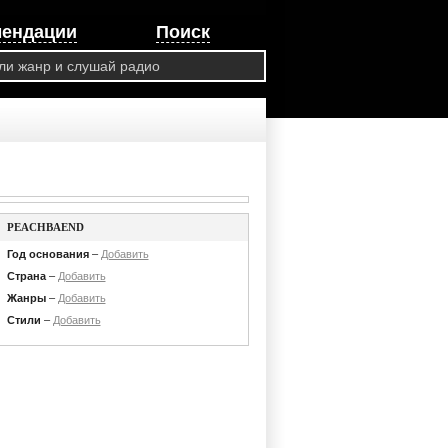
мендации
Поиск
PEACHBAEND
Год основания
–
Добавить
Страна
–
Добавить
Жанры
–
Добавить
Стили
–
Добавить