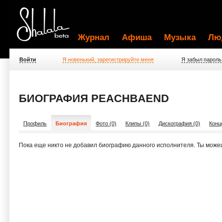
Журнал
Афиша
Музыка
Лю
Войти
Я новенький, зарегистрируйте меня
Я забыл пароль
БИОГРАФИЯ PEACHBAEND
Профиль
Биография
Фото (0)
Клипы (0)
Дискография (0)
Конц
Пока еще никто не добавил биографию данного исполнителя. Ты може