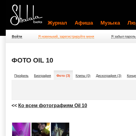
Журнал
Афиша
Музыка
Лю
Войти
Я новенький, зарегистрируйте меня
Я забыл пароль
ФОТО OIL 10
Профиль
Биография
Фото (3)
Клипы (0)
Дискография (3)
Конце
<<
Ко всем фотографиям Oil 10