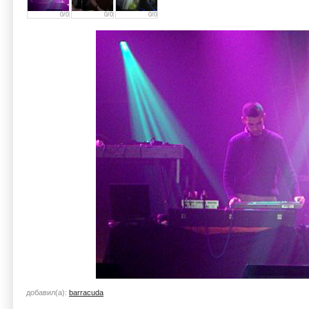
0/0
0/0
0/0
добавил(а):
barracuda