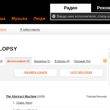
Радио
Реко
ша
Музыка
Люди
 меня
Я забыл пароль
LOPSY
0)
Дискография (1)
Концерты (1)
В блогах (0)
Похожие (51)
ДОБАВИТЬ АЛЬБОМ
ЗАГРУЗИТЬ ТРЕКИ
The Abstract Machine
[2005]
Trishula Records
1
Chaos (Intro)