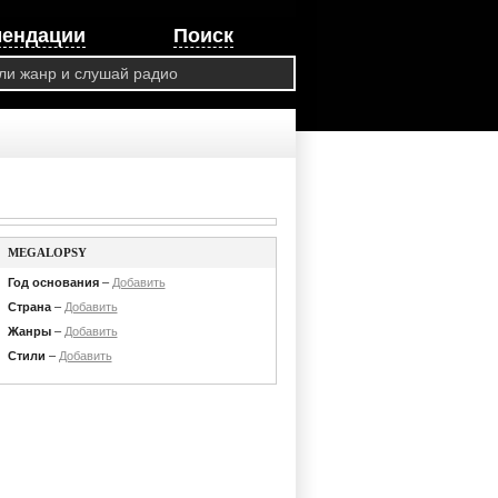
мендации
Поиск
MEGALOPSY
Год основания
–
Добавить
Страна
–
Добавить
Жанры
–
Добавить
Стили
–
Добавить