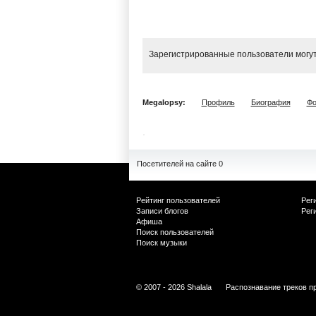
Зарегистрированные пользователи могут
Megalopsy:
Профиль
Биография
Фо
Посетителей на сайте 0
Рейтинг пользователей
Рег
Записи блогов
Рег
Афиша
Поиск пользователей
Поиск музыки
© 2007 - 2026 Shalala
Распознавание треков п