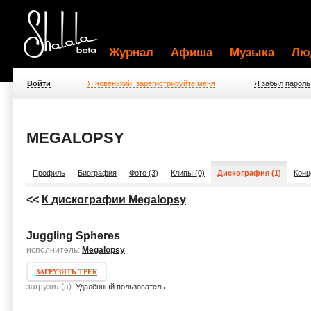
Журнал
Афиша
Музыка
Лю
Войти
Я новенький, зарегистрируйте меня
Я забыл пароль
MEGALOPSY
Профиль
Биография
Фото (3)
Клипы (0)
Дискография (1)
Конц
<<
К дискографии Megalopsy
Juggling Spheres
исполнитель:
Megalopsy
ЗАГРУЗИТЬ ТРЕК
загрузил(а):
Удалённый пользователь