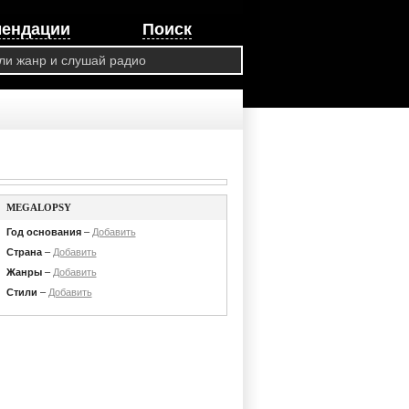
мендации
Поиск
MEGALOPSY
Год основания
–
Добавить
Страна
–
Добавить
Жанры
–
Добавить
Стили
–
Добавить