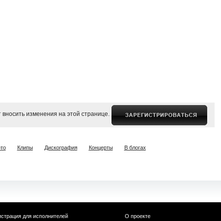
 вносить изменения на этой странице.
то
Клипы
Дискография
Концерты
В блогах
истрация для исполнителей
О проекте