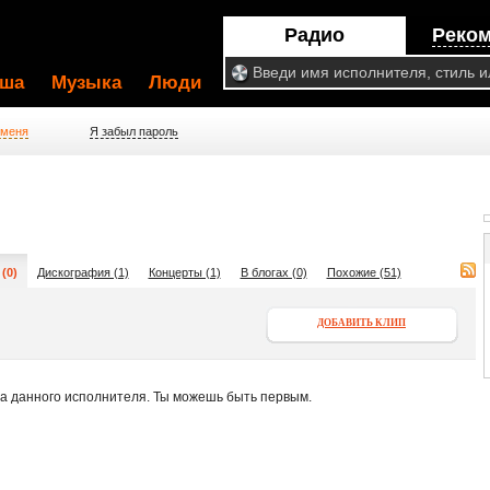
Радио
Реко
ша
Музыка
Люди
 меня
Я забыл пароль
(0)
Дискография (1)
Концерты (1)
В блогах (0)
Похожие (51)
ДОБАВИТЬ КЛИП
па данного исполнителя. Ты можешь быть первым.