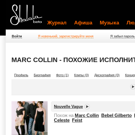
Журнал
Афиша
Музыка
Лю
Войти
Я новенький, зарегистрируйте меня
Я забыл пароль
MARC COLLIN - ПОХОЖИЕ ИСПОЛНИ
Профиль
Биография
Фото (1)
Клипы (0)
Дискография (0)
Концер
Nouvelle Vague
Похож на
Marc Collin
Bebel Gilberto
Celeste
Feist