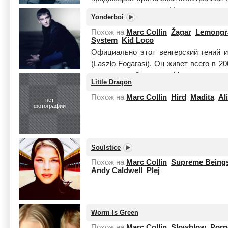
не исчерпывается — Нитин еще и акте
Yonderboi
Читать целиком
Похож на
Marc Collin
Žagar
Lemongr
System
Kid Loco
Официально этот венгерский гений 
(Laszlo Fogarasi). Он живет всего в 
до маленькой деревни Мернье, откуда
Little Dragon
на...
Читать целиком
Похож на
Marc Collin
Hird
Madita
Al
нет
фотографии
Soulstice
Похож на
Marc Collin
Supreme Beings
Andy Caldwell
Plej
Worm Is Green
Похож на
Marc Collin
Slowblow
Porn