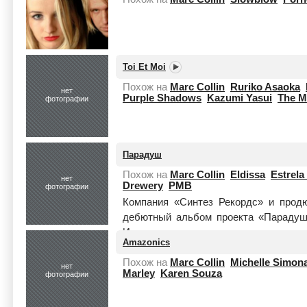
Toi Et Moi
Похож на
Marc Collin
Ruriko Asaoka
нет
Purple Shadows
Kazumi Yasui
The M
фотографии
Парадуш
Похож на
Marc Collin
Eldissa
Estrela
нет
Drewery
PMB
фотографии
Компания «Синтез Рекордс» и прод
дебютный альбом проекта «Парадуш
Идея создания проекта принадлежит д
Amazonics
Похож на
Marc Collin
Michelle Simona
нет
Marley
Karen Souza
фотографии