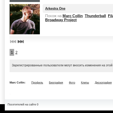
Arkestra One
Похож на
Marc Collin
Thunderball
Fil
Broadway Project
1
2
Зарегистрированные пользователи могут вносить изменения на этой
Marc Collin:
Профиль
Биография
Фото
Клипы
Дискография
Посетителей на сайте 0