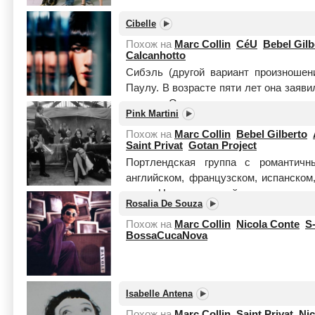
Cibelle
Похож на
Marc Collin
CéU
Bebel Gilb
Calcanhotto
Сибэль (другой вариант произношен
Паулу. В возрасте пяти лет она заяви
гитаре. Освоив инструмент, она 
Pink Martini
перкуссию и наконец всерьез занял...
Похож на
Marc Collin
Bebel Gilberto
Saint Privat
Gotan Project
Портлендская группа с романтичн
английском, французском, испанском
сразу. На сегодняшний день у группы
Rosalia De Souza
и пер...
Читать целиком
Похож на
Marc Collin
Nicola Conte
S
BossaCucaNova
Isabelle Antena
Похож на
Marc Collin
Saint Privat
Nic