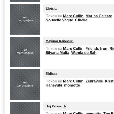
Eloisia
Похож на
Marc Collin
Marina Celeste
нет
Nouvelle Vague
Cibelle
фотографии
Mayumi Kaneyuki
Похож на
Marc Collin
Friends from Ri
нет
Silvana Malta
Wanda de Sah
фотографии
Eldissa
Похож на
Marc Collin
Zebraville
Kris
нет
Kaneyuki
momotte
фотографии
Big Bossa
Похож на
Marc Collin
momotte
The B