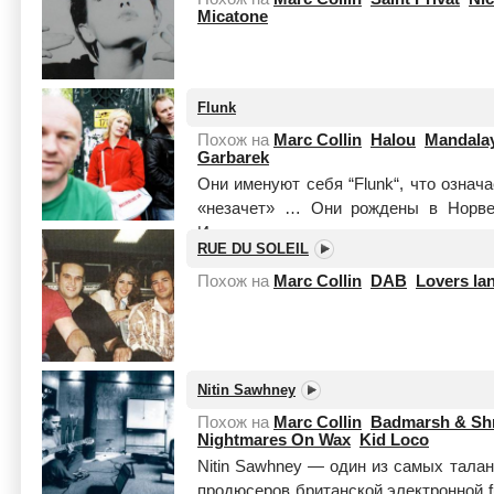
Micatone
Flunk
Похож на
Marc Collin
Halou
Mandala
Garbarek
Они именуют себя “Flunk“, что означ
«незачет» … Они рождены в Норвег
Известность к ним пришла с выходом к
RUE DU SOLEIL
Похож на
Marc Collin
DAB
Lovers la
Nitin Sawhney
Похож на
Marc Collin
Badmarsh & Shr
Nightmares On Wax
Kid Loco
Nitin Sawhney — один из самых тала
продюсеров британской электронной f