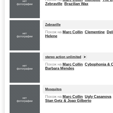
нет
Zebraville
Brazilian Wax
фотографии
Zebraville
Похож на
Marc Collin
Clementine
Del
нет
Helene
фотографии
stereo action unlimited
Похож на
Marc Collin
Cybophonia & C
нет
Barbara Mendes
фотографии
Mosquitos
Похож на
Marc Collin
Ugly Casanova
нет
Stan Getz & Joao Gilberto
фотографии