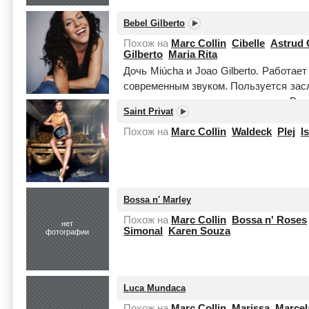
Bebel Gilberto
Похож на
Marc Collin
Cibelle
Astrud 
Gilberto
Maria Rita
Дочь Miúcha и Joao Gilberto. Работае
современным звуком. Пользуется зас
за это ее регулярно ремиксуют. Вы
Saint Privat
Читать целиком
Похож на
Marc Collin
Waldeck
Plej
I
Bossa n' Marley
Похож на
Marc Collin
Bossa n' Roses
нет
Simonal
Karen Souza
фотографии
Luca Mundaca
Похож на
Marc Collin
Marissa
Marcel