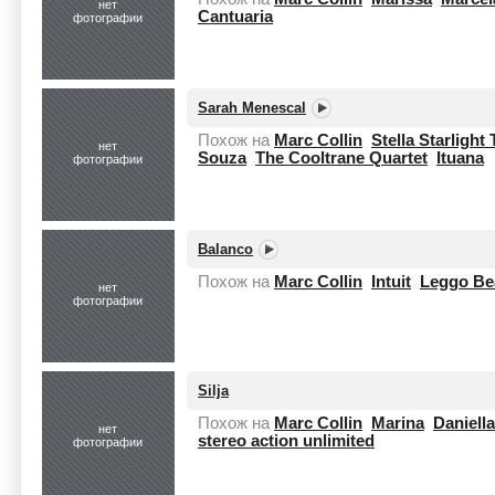
нет
Cantuaria
фотографии
Sarah Menescal
Похож на
Marc Collin
Stella Starlight 
нет
Souza
The Cooltrane Quartet
Ituana
фотографии
Balanco
Похож на
Marc Collin
Intuit
Leggo Be
нет
фотографии
Silja
Похож на
Marc Collin
Marina
Daniell
нет
stereo action unlimited
фотографии