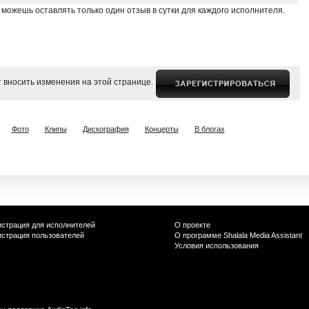
 можешь оставлять только один отзыв в сутки для каждого исполнителя.
 вносить изменения на этой странице.
Фото
Клипы
Дискография
Концерты
В блогах
истрация для исполнителей
О проекте
истрация пользователей
О программе Shalala Media Assistant
Условия использования