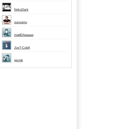
NekoDark
ouosamu
matilDAaaaaa
JusT-CubA
gismik