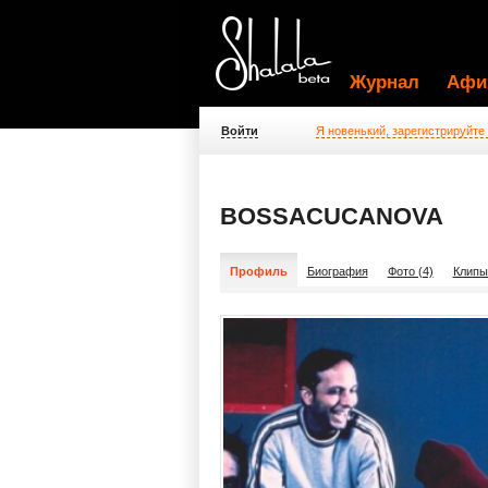
Журнал
Афи
Войти
Я новенький, зарегистрируйте
BOSSACUCANOVA
Профиль
Биография
Фото (4)
Клипы