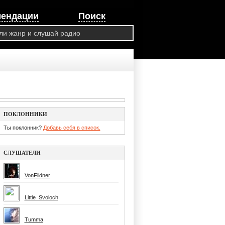
мендации
Поиск
ПОКЛОННИКИ
Ты поклонник?
Добавь себя в список.
СЛУШАТЕЛИ
VonFlidner
Little_Svoloch
Tumma