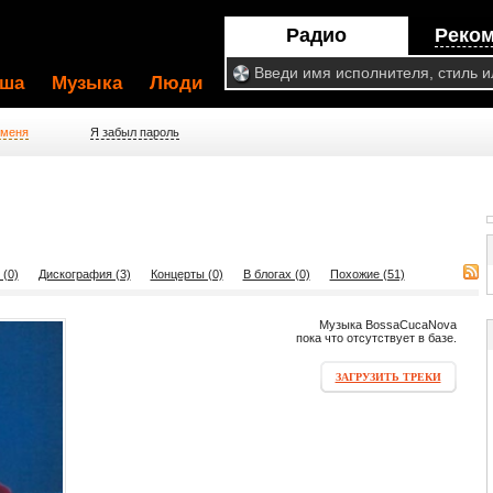
Радио
Реко
ша
Музыка
Люди
 меня
Я забыл пароль
 (0)
Дискография (3)
Концерты (0)
В блогах (0)
Похожие (51)
Музыка BossaCucaNova
пока что отсутствует в базе.
ЗАГРУЗИТЬ ТРЕКИ