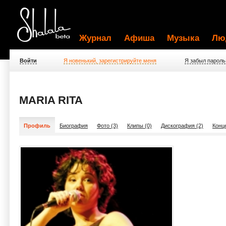
Журнал
Афиша
Музыка
Лю
Войти
Я новенький, зарегистрируйте меня
Я забыл пароль
MARIA RITA
Профиль
Биография
Фото (3)
Клипы (0)
Дискография (2)
Конц