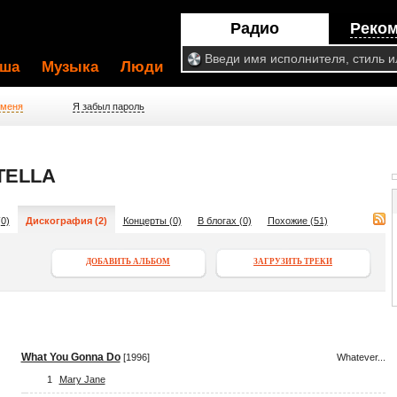
Радио
Реко
ша
Музыка
Люди
 меня
Я забыл пароль
TELLA
0)
Дискография (2)
Концерты (0)
В блогах (0)
Похожие (51)
ДОБАВИТЬ АЛЬБОМ
ЗАГРУЗИТЬ ТРЕКИ
What You Gonna Do
[1996]
Whatever...
1
Mary Jane