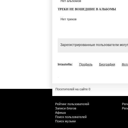
Нет альбомов
ТРЕКИ НЕ ВОШЕДШИЕ В АЛЬБОМЫ
Нет треков
Зарегистрированные пользователи могут
Intastella:
Профиль
Биография
Фот
Посетителей на сайте 0
Рейтинг пользователей
Рег
Записи блогов
Рег
Афиша
Поиск пользователей
Поиск музыки