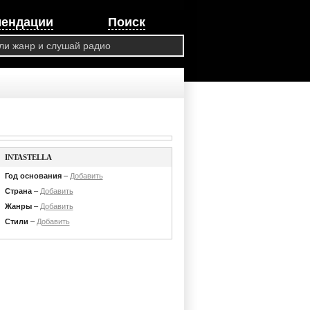
мендации
Поиск
INTASTELLA
Год основания
–
Добавить
Страна
–
Добавить
Жанры
–
Добавить
Стили
–
Добавить