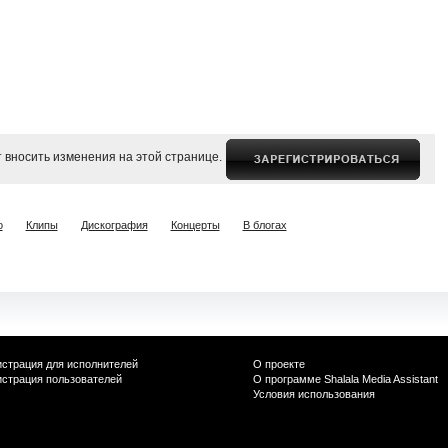
 вносить изменения на этой странице.
о
Клипы
Дискография
Концерты
В блогах
истрация для исполнителей
О проекте
истрация пользователей
О программе Shalala Media Assistant
Условия использования