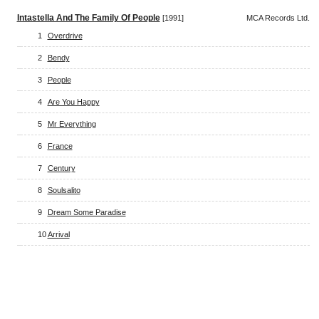
Intastella And The Family Of People
[1991]
MCA Records Ltd.
1
Overdrive
2
Bendy
3
People
4
Are You Happy
5
Mr Everything
6
France
7
Century
8
Soulsalito
9
Dream Some Paradise
10
Arrival