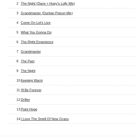
2
The Night (Dave + Huey's Lolly Mix)
3
Grandmaster (Durban Poison Mix)
4
Come On Let's Live
5
What You Gonna Do
6
The Right Experience
7
Grandmaster
8
The Past
9
The Night
10
Keeping Warm
11
I'll Be Forever
12
Drifter
13
Point Hope
14
I Love The Smell Of New Grass