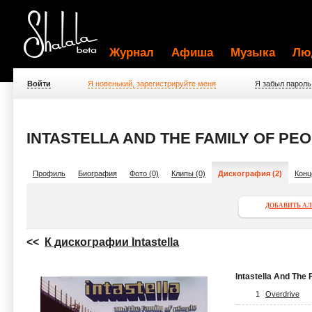
Журнал
Афиша
Музыка
Лю
Войти
Я новенький, зарегистрируйте меня
Я забыл пароль
INTASTELLA AND THE FAMILY OF PEO
Профиль
Биография
Фото (0)
Клипы (0)
Дискография (2)
Конц
ДОБАВИТЬ А
<<
К дискографии Intastella
Intastella And The 
1
Overdrive