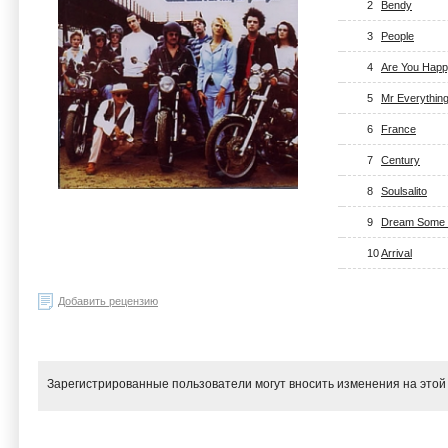
2
Bendy
3
People
4
Are You Hap
5
Mr Everythin
6
France
7
Century
8
Soulsalito
9
Dream Some 
10
Arrival
Добавить рецензию
Зарегистрированные пользователи могут вносить изменения на этой