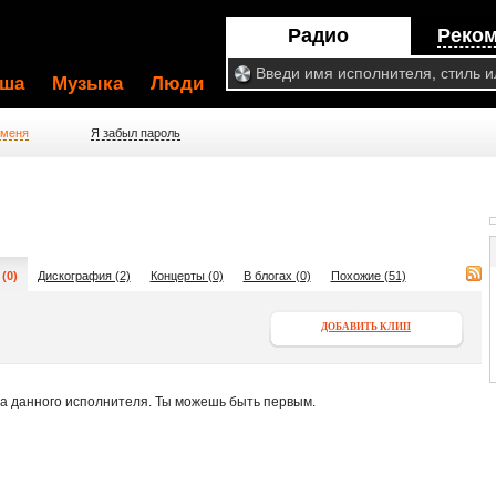
Радио
Реко
ша
Музыка
Люди
 меня
Я забыл пароль
(0)
Дискография (2)
Концерты (0)
В блогах (0)
Похожие (51)
ДОБАВИТЬ КЛИП
па данного исполнителя. Ты можешь быть первым.