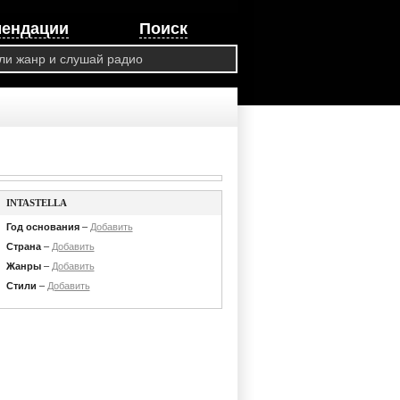
мендации
Поиск
INTASTELLA
Год основания
–
Добавить
Страна
–
Добавить
Жанры
–
Добавить
Стили
–
Добавить