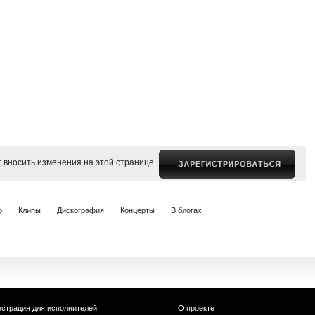
 вносить изменения на этой странице.
о
Клипы
Дискография
Концерты
В блогах
истрация для исполнителей
О проекте