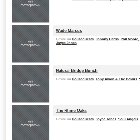
нет
фотографии
Wade Marcus
Похож на
Houseguests
Johnny Harris
Phil Moore, 
нет
Joyce Jones
фотографии
Natural Bridge Bunch
Похож на
Houseguests
Tony Alvon & The Belairs
нет
фотографии
The Rhine Oaks
Похож на
Houseguests
Joyce Jones
Soul Angels
нет
фотографии