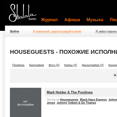
Журнал
Афиша
Музыка
Лю
Войти
Я новенький, зарегистрируйте меня
Я забыл пароль
HOUSEGUESTS - ПОХОЖИЕ ИСПОЛН
Профиль
Биография
Фото (0)
Клипы (0)
Дискография (0)
Концер
Mark Holder & The Positives
Похож на
Houseguests
Black Haze Express
Johnn
нет
Jones
Johnny Tolbert & De Thangs
фотографии