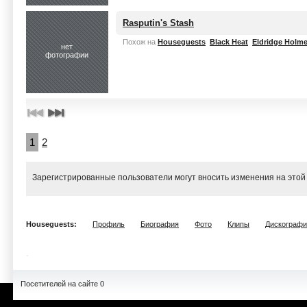
Rasputin's Stash
Похож на
Houseguests
Black Heat
Eldridge Holm
нет
фотографии
1
2
Зарегистрированные пользователи могут вносить изменения на этой
Houseguests:
Профиль
Биография
Фото
Клипы
Дискографи
Посетителей на сайте 0