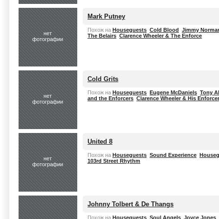
Mark Putney
Похож на
Houseguests
Cold Blood
Jimmy Norma
нет
The Belairs
Clarence Wheeler & The Enforce
фотографии
Cold Grits
Похож на
Houseguests
Eugene McDaniels
Tony Al
нет
and the Enforcers
Clarence Wheeler & His Enforce
фотографии
United 8
Похож на
Houseguests
Sound Experience
Houseg
нет
103rd Street Rhythm
фотографии
Johnny Tolbert & De Thangs
Похож на
Houseguests
Soul Angels
Joyce Jones