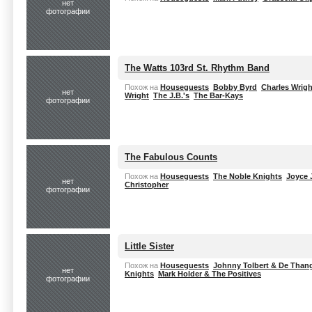
нет
фотографии
The Watts 103rd St. Rhythm Band
Похож на
Houseguests
Bobby Byrd
Charles Wrig
нет
Wright
The J.B.'s
The Bar-Kays
фотографии
The Fabulous Counts
Похож на
Houseguests
The Noble Knights
Joyce 
нет
Christopher
фотографии
Little Sister
Похож на
Houseguests
Johnny Tolbert & De Than
нет
Knights
Mark Holder & The Positives
фотографии