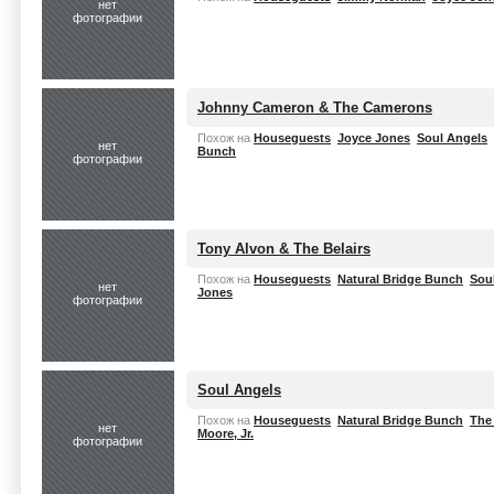
нет
фотографии
Johnny Cameron & The Camerons
Похож на
Houseguests
Joyce Jones
Soul Angels
нет
Bunch
фотографии
Tony Alvon & The Belairs
Похож на
Houseguests
Natural Bridge Bunch
Sou
нет
Jones
фотографии
Soul Angels
Похож на
Houseguests
Natural Bridge Bunch
The
нет
Moore, Jr.
фотографии