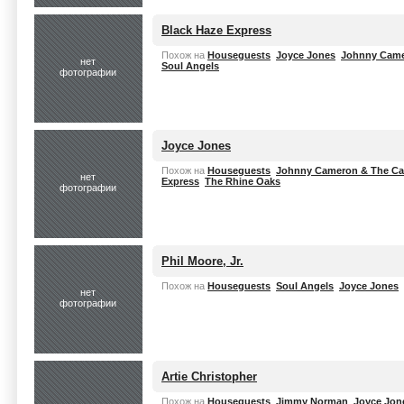
Black Haze Express
Похож на
Houseguests
Joyce Jones
Johnny Came
нет
Soul Angels
фотографии
Joyce Jones
Похож на
Houseguests
Johnny Cameron & The C
нет
Express
The Rhine Oaks
фотографии
Phil Moore, Jr.
Похож на
Houseguests
Soul Angels
Joyce Jones
нет
фотографии
Artie Christopher
Похож на
Houseguests
Jimmy Norman
Joyce Jon