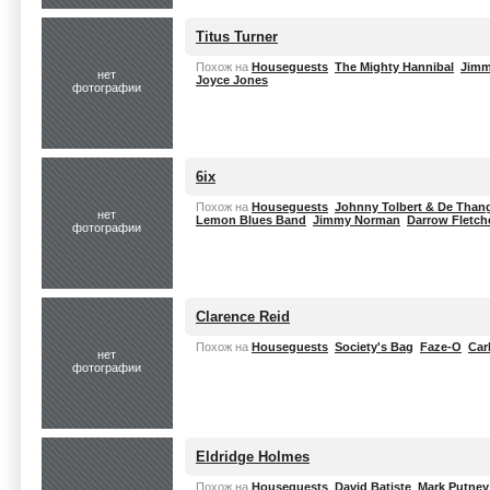
Titus Turner
Похож на
Houseguests
The Mighty Hannibal
Jimm
нет
Joyce Jones
фотографии
6ix
Похож на
Houseguests
Johnny Tolbert & De Than
нет
Lemon Blues Band
Jimmy Norman
Darrow Fletch
фотографии
Clarence Reid
Похож на
Houseguests
Society's Bag
Faze-O
Car
нет
фотографии
Eldridge Holmes
Похож на
Houseguests
David Batiste
Mark Putney