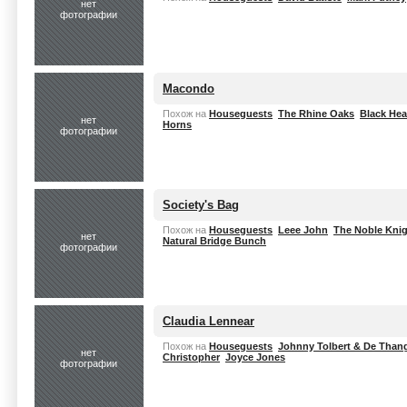
нет
фотографии
Macondo
Похож на
Houseguests
The Rhine Oaks
Black Hea
нет
Horns
фотографии
Society's Bag
Похож на
Houseguests
Leee John
The Noble Kni
нет
Natural Bridge Bunch
фотографии
Claudia Lennear
Похож на
Houseguests
Johnny Tolbert & De Than
нет
Christopher
Joyce Jones
фотографии