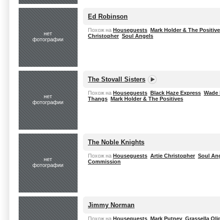
Ed Robinson
Похож на
Houseguests
Mark Holder & The Positiv
нет
Christopher
Soul Angels
фотографии
The Stovall Sisters
Похож на
Houseguests
Black Haze Express
Wade 
нет
Thangs
Mark Holder & The Positives
фотографии
The Noble Knights
Похож на
Houseguests
Artie Christopher
Soul An
нет
Commission
фотографии
Jimmy Norman
Похож на
Houseguests
Mark Putney
Grassella Oli