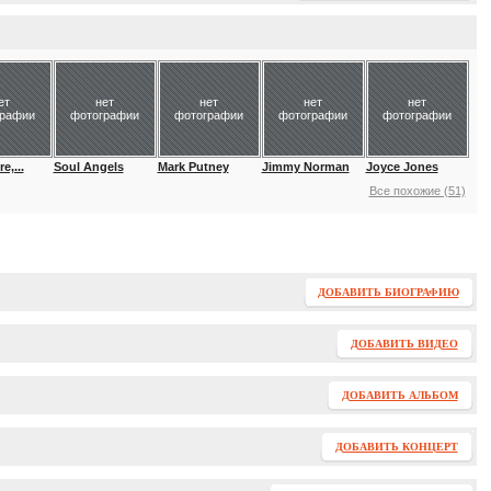
ет
нет
нет
нет
нет
графии
фотографии
фотографии
фотографии
фотографии
e,...
Soul Angels
Mark Putney
Jimmy Norman
Joyce Jones
Все похожие (51)
ДОБАВИТЬ БИОГРАФИЮ
ДОБАВИТЬ ВИДЕО
ДОБАВИТЬ АЛЬБОМ
ДОБАВИТЬ КОНЦЕРТ