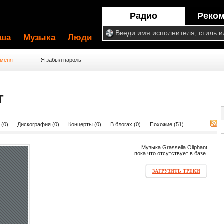
Радио
Реко
ша
Музыка
Люди
 меня
Я забыл пароль
T
 (0)
Дискография (0)
Концерты (0)
В блогах (0)
Похожие (51)
Музыка Grassella Oliphant
пока что отсутствует в базе.
ЗАГРУЗИТЬ ТРЕКИ