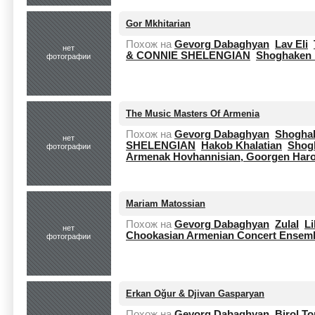
Gor Mkhitarian
Похож на
Gevorg Dabaghyan
Lav Eli
нет
& CONNIE SHELENGIAN
Shoghaken 
фотографии
The Music Masters Of Armenia
Похож на
Gevorg Dabaghyan
Shoghak
нет
SHELENGIAN
Hakob Khalatian
Shog
фотографии
Armenak Hovhannisian, Goorgen Haro
Mariam Matossian
Похож на
Gevorg Dabaghyan
Zulal
Li
нет
Chookasian Armenian Concert Ensem
фотографии
Erkan Oğur & Djivan Gasparyan
Похож на
Gevorg Dabaghyan
Birol T