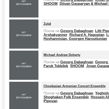
нет
SHOOM
Djivan Gasparyan & Michael
фотографии
Zulal
Похож на
Gevorg Dabaghyan
Lilit Pi
нет
Arshakyanner
Richard A. Hagopian
L
фотографии
Hovhannisian, Goorgen Haroutiunian
Michael Andrew Doherty
Похож на
Gevorg Dabaghyan
Gevorg
нет
Faruk Tekbilek
SHOOM
Jyvan Gaspa
фотографии
Chookasian Armenian Concert Ensemble
Похож на
Gevorg Dabaghyan
Yeghish
нет
Shoghaken Folk Ensemble
Hossein A
фотографии
Pipoyan