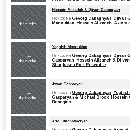
дудуке (древнем армянском интруме
Hossein Alizadeh & Djivan Gasparyan
целиком
Похож на
Gevorg Dabaghyan
Djivan 
нет
Manoukian
Hossein Alizadeh
Axiom o
фотографии
Yeghish Manoukian
Похож на
Gevorg Dabaghyan
Djivan 
нет
Gasparyan
Hossein Alizadeh & Djiva
фотографии
Shoghaken Folk Ensemble
Jyvan Gasparyan
Похож на
Gevorg Dabaghyan
Yeghish
нет
Gasparyan & Michael Brook
Hossein 
фотографии
Dabagian
Arto Tuncboyaciyan
Похож на
Gevorg Dabaghyan
Armeni