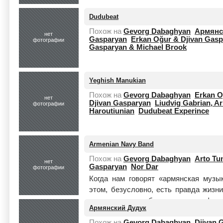
Dudubeat
Похож на
Gevorg Dabaghyan
Армянс
нет
Gasparyan
Erkan Oğur & Djivan Gas
фотографии
Gasparyan & Michael Brook
Yeghish Manukian
Похож на
Gevorg Dabaghyan
Erkan O
нет
Djivan Gasparyan
Liudvig Gabrian, 
фотографии
Haroutiunian
Dudubeat Experince
Armenian Navy Band
Похож на
Gevorg Dabaghyan
Arto Tu
нет
Gasparyan
Nor Dar
фотографии
Когда нам говорят «армянская музы
этом, безусловно, есть правда жизн
служат гастроли большого авант-фолко
Армянский Дудук
Похож на
Gevorg Dabaghyan
Djivan 