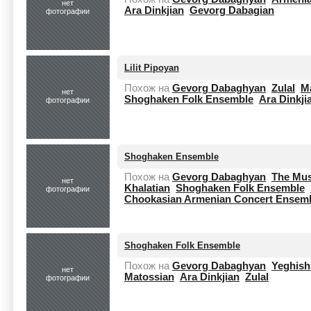
нет
Ara Dinkjian
Gevorg Dabagian
фотографии
Lilit Pipoyan
Похож на
Gevorg Dabaghyan
Zulal
M
нет
Shoghaken Folk Ensemble
Ara Dinkji
фотографии
Shoghaken Ensemble
Похож на
Gevorg Dabaghyan
The Mus
нет
Khalatian
Shoghaken Folk Ensemble
фотографии
Chookasian Armenian Concert Ensem
Shoghaken Folk Ensemble
Похож на
Gevorg Dabaghyan
Yeghish
нет
Matossian
Ara Dinkjian
Zulal
фотографии