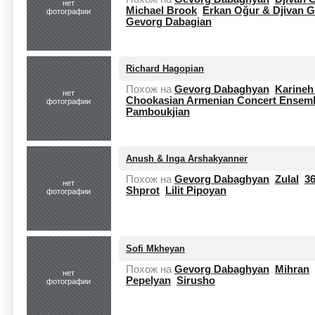
нет
Michael Brook
Erkan Oğur & Djivan 
фотографии
Gevorg Dabagian
Richard Hagopian
Похож на
Gevorg Dabaghyan
Karineh
нет
Chookasian Armenian Concert Ensem
фотографии
Pamboukjian
Anush & Inga Arshakyanner
Похож на
Gevorg Dabaghyan
Zulal
36
нет
Shprot
Lilit Pipoyan
фотографии
Sofi Mkheyan
Похож на
Gevorg Dabaghyan
Mihran
нет
Pepelyan
Sirusho
фотографии