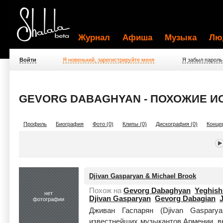
Журнал
Афиша
Музыка
Лю
Войти
Я новенький, зарегистрируйте меня
Я забыл пароль
GEVORG DABAGHYAN - ПОХОЖИЕ И
Профиль
Биография
Фото (0)
Клипы (0)
Дискография (0)
Концер
Djivan Gasparyan & Michael Brook
Похож на
Gevorg Dabaghyan
Yeghish
нет
Djivan Gasparyan
Gevorg Dabagian
фотографии
Дживан Гаспарян (Djivan Gaspary
известнейших музыкантов Армении, 