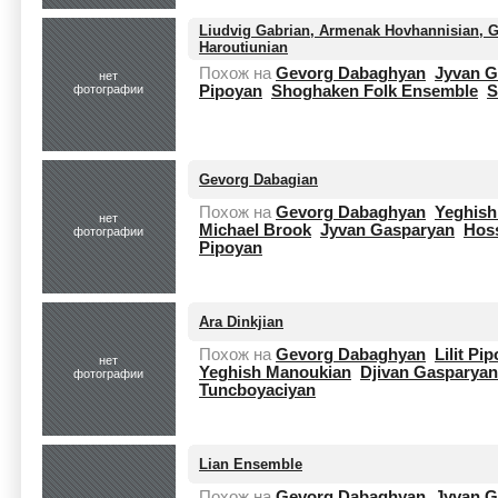
Liudvig Gabrian, Armenak Hovhannisian, 
Haroutiunian
Похож на
Gevorg Dabaghyan
Jyvan G
нет
фотографии
Pipoyan
Shoghaken Folk Ensemble
S
Gevorg Dabagian
Похож на
Gevorg Dabaghyan
Yeghish
нет
Michael Brook
Jyvan Gasparyan
Hoss
фотографии
Pipoyan
Ara Dinkjian
Похож на
Gevorg Dabaghyan
Lilit Pi
нет
Yeghish Manoukian
Djivan Gasparyan
фотографии
Tuncboyaciyan
Lian Ensemble
Похож на
Gevorg Dabaghyan
Jyvan G