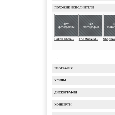
ПОХОЖИЕ ИСПОЛНИТЕЛИ
нет
нет
н
фотографии
фотографии
фото
Hakob Khala...
The Music M...
Shoghake
БИОГРАФИЯ
КЛИПЫ
ДИСКОГРАФИЯ
КОНЦЕРТЫ