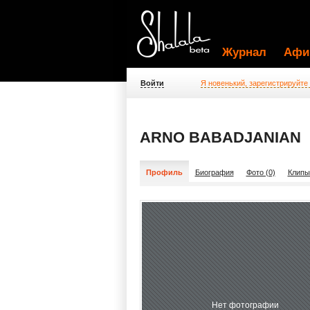
Журнал
Афи
Войти
Я новенький, зарегистрируйте
ARNO BABADJANIAN
Профиль
Биография
Фото (0)
Клипы
Нет фотографии