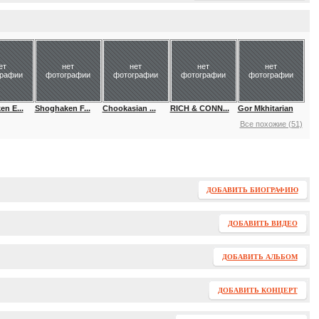
ет
нет
нет
нет
нет
графии
фотографии
фотографии
фотографии
фотографии
n E...
Shoghaken F...
Chookasian ...
RICH & CONN...
Gor Mkhitarian
Все похожие (51)
ДОБАВИТЬ БИОГРАФИЮ
ДОБАВИТЬ ВИДЕО
ДОБАВИТЬ АЛЬБОМ
ДОБАВИТЬ КОНЦЕРТ