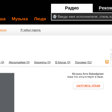
Радио
Реко
ша
Музыка
Люди
 меня
Я забыл пароль
 (0)
Дискография (0)
Концерты (0)
В блогах (0)
Похожие (51)
Музыка Arno Babadjanian
пока что отсутствует в базе.
ЗАГРУЗИТЬ ТРЕКИ