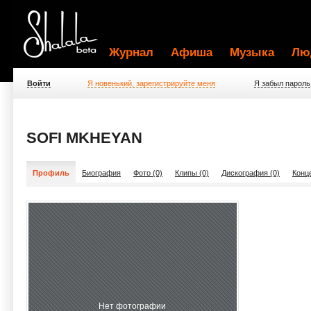
Журнал
Афиша
Музыка
Лю
Войти
Я новенький, зарегистрируйте меня
Я забыл пароль
SOFI MKHEYAN
Профиль
Биография
Фото (0)
Клипы (0)
Дискография (0)
Конц
Нет фотографии