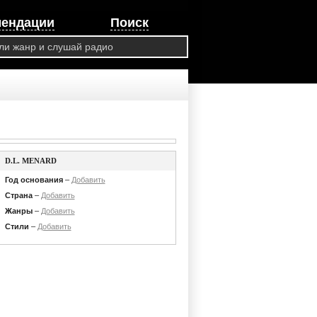
мендации
Поиск
D.L. MENARD
Год основания
–
Добавить
Страна
–
Добавить
Жанры
–
Добавить
Стили
–
Добавить