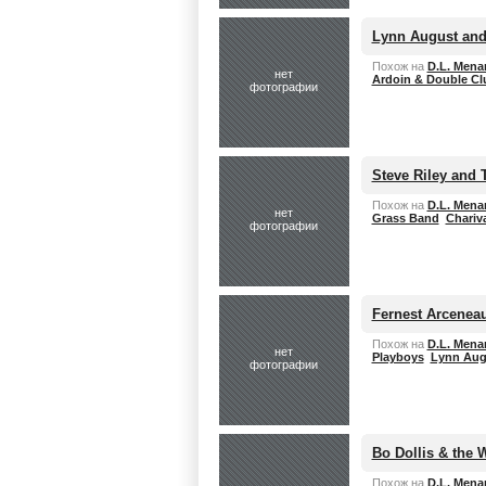
Lynn August and
Похож на
D.L. Mena
нет
Ardoin & Double Cl
фотографии
Steve Riley and
Похож на
D.L. Mena
нет
Grass Band
Chariva
фотографии
Fernest Arcenea
Похож на
D.L. Mena
нет
Playboys
Lynn Aug
фотографии
Bo Dollis & the 
Похож на
D.L. Mena