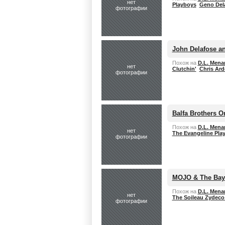
нет
Playboys
Geno Del
фотографии
John Delafose a
Похож на
D.L. Mena
нет
Clutchin'
Chris Ard
фотографии
Balfa Brothers O
Похож на
D.L. Mena
нет
The Evangeline Pla
фотографии
MOJO & The Bay
Похож на
D.L. Mena
нет
The Soileau Zydec
фотографии