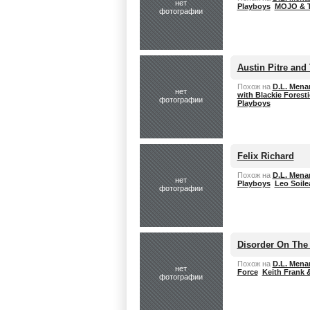
нет
Playboys
MOJO & T
фотографии
Austin Pitre and
Похож на
D.L. Mena
нет
with Blackie Forest
фотографии
Playboys
Felix Richard
Похож на
D.L. Mena
нет
Playboys
Leo Soile
фотографии
Disorder On The
Похож на
D.L. Mena
нет
Force
Keith Frank 
фотографии