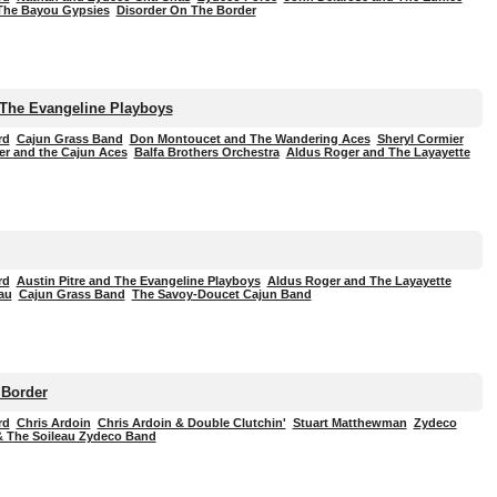
he Bayou Gypsies
Disorder On The Border
 The Evangeline Playboys
rd
Cajun Grass Band
Don Montoucet and The Wandering Aces
Sheryl Cormier
ier and the Cajun Aces
Balfa Brothers Orchestra
Aldus Roger and The Layayette
rd
Austin Pitre and The Evangeline Playboys
Aldus Roger and The Layayette
au
Cajun Grass Band
The Savoy-Doucet Cajun Band
 Border
rd
Chris Ardoin
Chris Ardoin & Double Clutchin'
Stuart Matthewman
Zydeco
& The Soileau Zydeco Band