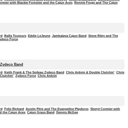
ormier with Blackie Forestier and the Cajun Aces
Ronnie Fruge and The Cajun
rd
Balfa Toujours
Eddie LeJeune
Jambalaya Cajun Band
Steve Riley and The
ydeco Force
 Zydeco Band
rd
Keith Frank & The Soileau Zydeco Band
Chris Ardoin & Double Clutchin'
Chris
Clutchin'
Zydeco Force
Chris Ardoin
rd
Felix Richard
Austin Pitre and The Evangeline Playboys
Sheryl Cormier with
nd the Cajun Aces
Cajun Grass Band
Dennis McGee