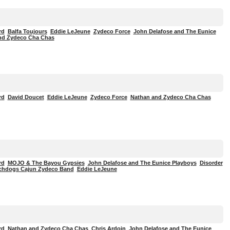
rd
Balfa Toujours
Eddie LeJeune
Zydeco Force
John Delafose and The Eunice
nd Zydeco Cha Chas
rd
David Doucet
Eddie LeJeune
Zydeco Force
Nathan and Zydeco Cha Chas
rd
MOJO & The Bayou Gypsies
John Delafose and The Eunice Playboys
Disorder
chdogs Cajun Zydeco Band
Eddie LeJeune
rd
Nathan and Zydeco Cha Chas
Chris Ardoin
John Delafose and The Eunice