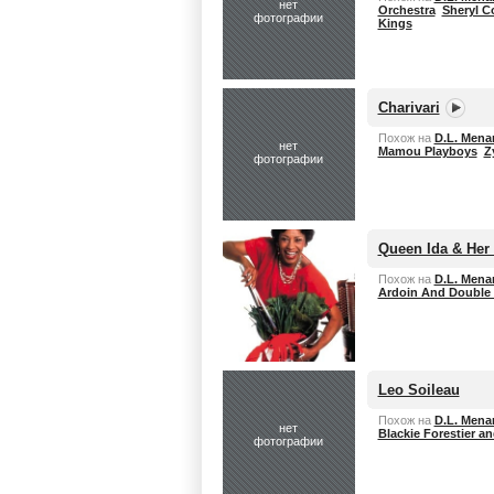
нет
Orchestra
Sheryl C
фотографии
Kings
Charivari
Похож на
D.L. Mena
нет
Mamou Playboys
Z
фотографии
Queen Ida & Her
Похож на
D.L. Mena
Ardoin And Double 
Leo Soileau
Похож на
D.L. Mena
нет
Blackie Forestier a
фотографии