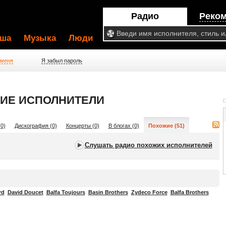
Радио
Реко
ша
Музыка
Люди
 меня
Я забыл пароль
ОЖИЕ ИСПОЛНИТЕЛИ
0)
Дискография (0)
Концерты (0)
В блогах (0)
Похожие (51)
Слушать радио похожих исполнителей
rd
David Doucet
Balfa Toujours
Basin Brothers
Zydeco Force
Balfa Brothers