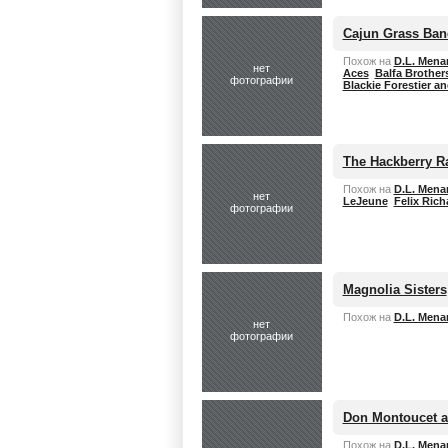
Cajun Grass Ban
Похож на
D.L. Mena
нет
Aces
Balfa Brother
фотографии
Blackie Forestier a
The Hackberry R
Похож на
D.L. Mena
нет
LeJeune
Felix Rich
фотографии
Magnolia Sisters
Похож на
D.L. Mena
нет
фотографии
Don Montoucet a
Похож на
D.L. Mena