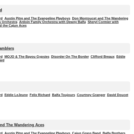
d
rd
Austin Pitre and The Evangeline Playboys
Don Montoucet and The Wandering
s Orchestra
Ardoin Family Orchestra with Dewey Balfa
Sheryl Cormier with
nd the Cajun Aces
amblers
rd
MOJO & The Bayou Gypsies
Disorder On The Border
Clifford Breaux
Eddie
ard
rd
Eddie LeJeune
Felix Richard
Balfa Toujours
Courtney Granger
David Doucet
nd The Wandering Aces
rd
Austin Pitre and The Evangeline Playboys
Cajun Grass Band
Balfa Brothers