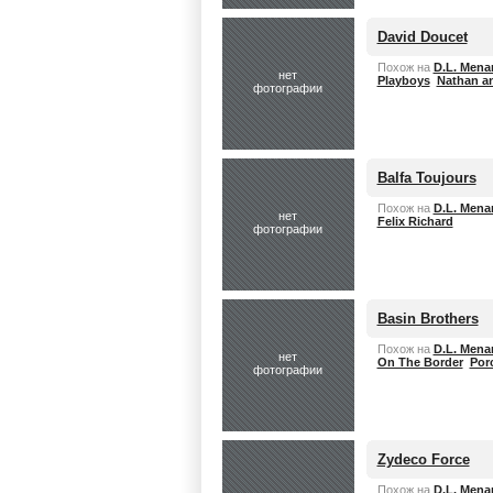
David Doucet
Похож на
D.L. Mena
нет
Playboys
Nathan a
фотографии
Balfa Toujours
Похож на
D.L. Mena
нет
Felix Richard
фотографии
Basin Brothers
Похож на
D.L. Mena
нет
On The Border
Por
фотографии
Zydeco Force
Похож на
D.L. Mena