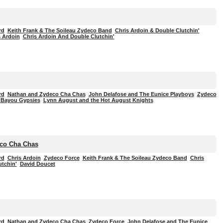
rd
Keith Frank & The Soileau Zydeco Band
Chris Ardoin & Double Clutchin'
s Ardoin
Chris Ardoin And Double Clutchin'
rd
Nathan and Zydeco Cha Chas
John Delafose and The Eunice Playboys
Zydeco
Bayou Gypsies
Lynn August and the Hot August Knights
co Cha Chas
rd
Chris Ardoin
Zydeco Force
Keith Frank & The Soileau Zydeco Band
Chris
utchin'
David Doucet
rd
Nathan and Zydeco Cha Chas
Zydeco Force
John Delafose and The Eunice