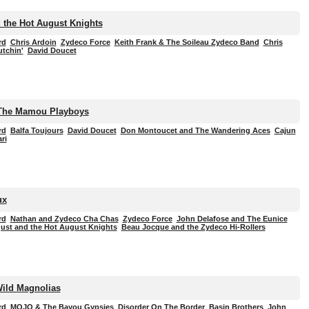
 the Hot August Knights
rd
Chris Ardoin
Zydeco Force
Keith Frank & The Soileau Zydeco Band
Chris
utchin'
David Doucet
 The Mamou Playboys
rd
Balfa Toujours
David Doucet
Don Montoucet and The Wandering Aces
Cajun
ri
ux
rd
Nathan and Zydeco Cha Chas
Zydeco Force
John Delafose and The Eunice
ust and the Hot August Knights
Beau Jocque and the Zydeco Hi-Rollers
Wild Magnolias
rd
MOJO & The Bayou Gypsies
Disorder On The Border
Basin Brothers
John