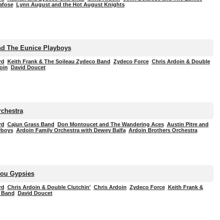
afose
Lynn August and the Hot August Knights
nd The Eunice Playboys
rd
Keith Frank & The Soileau Zydeco Band
Zydeco Force
Chris Ardoin & Double
oin
David Doucet
rchestra
rd
Cajun Grass Band
Don Montoucet and The Wandering Aces
Austin Pitre and
yboys
Ardoin Family Orchestra with Dewey Balfa
Ardoin Brothers Orchestra
ou Gypsies
rd
Chris Ardoin & Double Clutchin'
Chris Ardoin
Zydeco Force
Keith Frank &
o Band
David Doucet