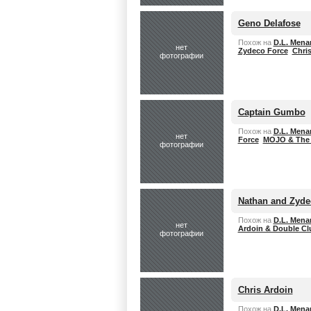
Geno Delafose
Похож на
D.L. Mena
нет
Zydeco Force
Chri
фотографии
Captain Gumbo
Похож на
D.L. Mena
нет
Force
MOJO & The 
фотографии
Nathan and Zyde
Похож на
D.L. Mena
нет
Ardoin & Double Cl
фотографии
Chris Ardoin
Похож на
D.L. Mena