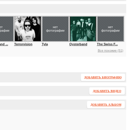
ет
нет
нет
графии
фотографии
фотографии
nd ...
Terrorvision
Tyla
Oysterband
The Swiss F...
Все похожие (51)
ДОБАВИТЬ БИОГРАФИЮ
ДОБАВИТЬ ВИДЕО
ДОБАВИТЬ АЛЬБОМ