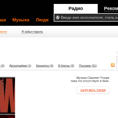
Радио
Реко
ша
Музыка
Люди
 меня
Я забыл пароль
 (0)
Дискография (1)
Концерты (0)
В блогах (0)
Похожие (51)
Музыка Claytown Troupe
пока что отсутствует в базе.
ЗАГРУЗИТЬ ТРЕКИ