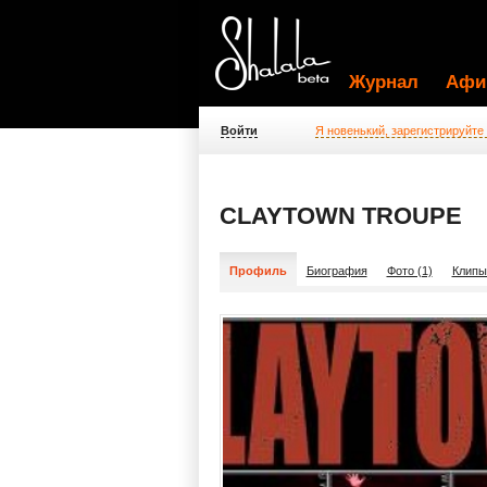
Журнал
Афи
Войти
Я новенький, зарегистрируйте
CLAYTOWN TROUPE
Профиль
Биография
Фото (1)
Клипы