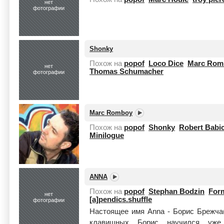
нет
фотографии
Shonky
Похож на
popof
Loco Dice
Marc Rom
нет
Thomas Schumacher
фотографии
Marc Romboy
Похож на
popof
Shonky
Robert Babi
Minilogue
ANNA
Похож на
popof
Stephan Bodzin
For
нет
[a]pendics.shuffle
фотографии
Настоящее имя Anna - Борис Брежча(B
клавишных Борис научился уже