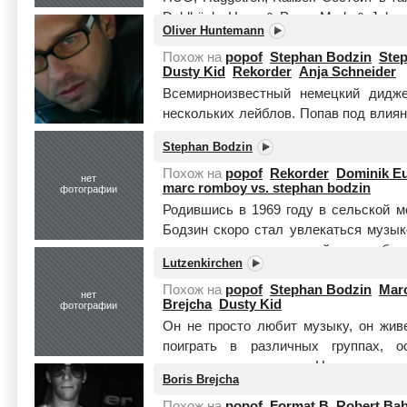
Dahlbäck, Hugg & Pepp, Mark & John 
Oliver Huntemann
целиком
Похож на
popof
Stephan Bodzin
Ste
Dusty Kid
Rekorder
Anja Schneider
Всемирноизвестный немецкий дидже
нескольких лейблов. Попав под влия
юности, слушал рэп, увлекался гр
Stephan Bodzin
брейк-д...
Читать целиком
Похож на
popof
Rekorder
Dominik Eu
нет
marc romboy vs. stephan bodzin
фотографии
Родившись в 1969 году в сельской м
Бодзин скоро стал увлекаться музы
отцом-музыкантом, в чьей студии бы
Lutzenkirchen
во...
Читать целиком
Похож на
popof
Stephan Bodzin
Mar
нет
Brejcha
Dusty Kid
фотографии
Он не просто любит музыку, он жив
поиграть в различных группах, 
направлению музыки. Но его единс
Boris Brejcha
электронная муз...
Читать целиком
Похож на
popof
Format B
Robert Bab