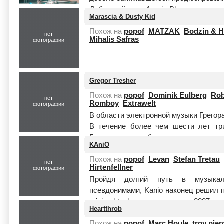
Дебютный диск Agoria Blossom - тоже
Marascia & Dusty Kid
ожи...
Читать целиком
Похож на
popof
MATZAK
Bodzin & 
нет
Mihalis Safras
фотографии
Gregor Tresher
Похож на
popof
Dominik Eulberg
Rob
нет
Romboy
Extrawelt
фотографии
В области электронной музыки Грегор
В течение более чем шести лет тр
Германии уже был известен со с
KAniO
современн...
Читать целиком
Похож на
popof
Levan
Stefan Tretau
нет
Hirtenfellner
фотографии
Пройдя долгий путь в музыкал
псевдонимами, Kanio наконец решил 
minimal techno сцену в конце 2007 го
Heartthrob
вершины чартов с т...
Читать целиком
Похож на
popof
Marc Houle
troy pier