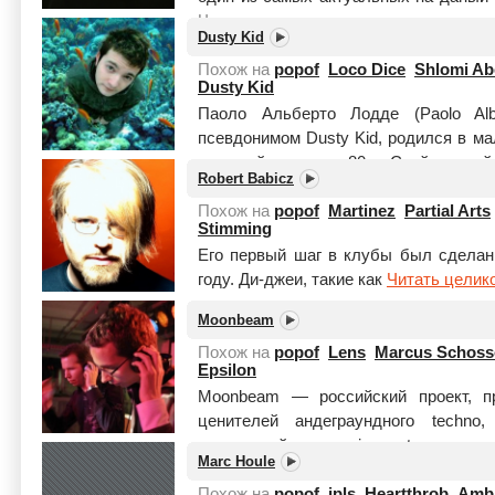
Читать целиком
Dusty Kid
Похож на
popof
Loco Dice
Shlomi Ab
Dusty Kid
Паоло Альберто Лодде (Paolo Alb
псевдонимом Dusty Kid, родился в м
в первой половине 80-х. Свой первы
Robert Babicz
уже в 10-лет...
Читать целиком
Похож на
popof
Martinez
Partial Arts
Stimming
Его первый шаг в клубы был сдела
году. Ди-джеи, такие как
Читать целик
Moonbeam
Похож на
popof
Lens
Marcus Schos
Epsilon
Moonbeam — российский проект, п
ценителей андеграундного techn
популярной progressive- и trance-сц
Marc Houle
отмечено первыми ди...
Читать целик
Похож на
popof
jpls
Heartthrob
Ambi