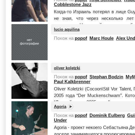
Cobblestone Jazz
Когда-то Израиль потерял в лице Gu
не зная, что через несколько лет
продюсера. Нынешний успех очень бы
lucio aquilina
бы Вы рас...
Читать целиком
Похож на
popof
Marc Houle
Alex Und
нет
фотографии
oliver koletzki
Похож на
popof
Stephan Bodzin
My
Paul Kalkbrenner
Oliver Koletzki (Cocoon\Stil Vor Talen
2005 года “Der Muckenschwam”. Кот
“Лучший трек 2005 года” по версии
Agoria
целиком
Похож на
popof
Dominik Eulberg
Gui
Under
Agoria - проект некоего Себастьяна Де
доселе занимавшегося продюсирован