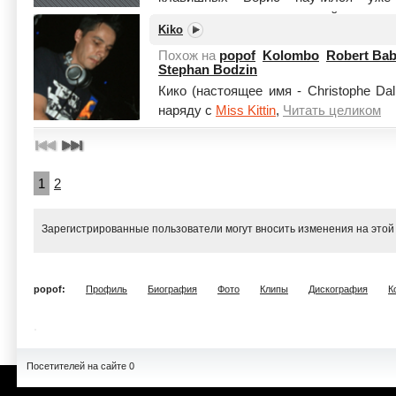
предисловием к следующей главе ег
Kiko
деятельности. Это изби...
Читать цел
Похож на
popof
Kolombo
Robert Bab
Stephan Bodzin
Кико (настоящее имя - Christophe Da
наряду с
Miss Kittin
,
Читать целиком
1
2
Зарегистрированные пользователи могут вносить изменения на этой
popof:
Профиль
Биография
Фото
Клипы
Дискография
К
Посетителей на сайте 0