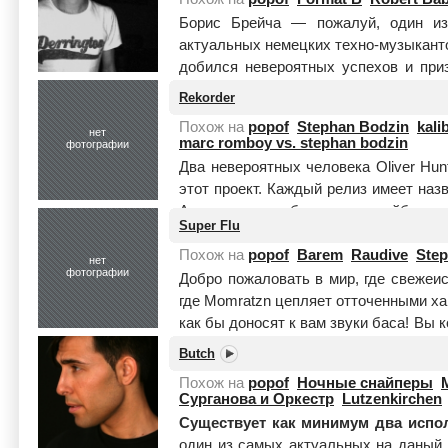
Борис Брейча — пожалуй, один из
актуальных немецких техно-музыканто
добился невероятных успехов и при
плане...
Читать целиком
Rekorder
Похож на
popof
Stephan Bodzin
kali
нет
marc romboy vs. stephan bodzin
фотографии
Два невероятных человека Oliver Hun
этот проект. Каждый релиз имеет наз
А еще сразу же был создан лейбл с наз
Super Flu
Похож на
popof
Barem
Raudive
Step
нет
фотографии
Добро пожаловать в мир, где свежеи
где Momratzn цепляет отточенными ха
как бы доносят к вам звуки баса! Вы к
Читать целиком
Butch
Похож на
popof
Ночные снайперы
Сурганова и Оркестр
Lutzenkirchen
Существует как минимум два испол
один из самых актуальных на даный 