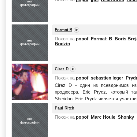
нет
фотографии
Format B
Похож на
popof
Format: B
Boris Bre
нет
Bodzin
фотографии
Cirez D
Похож на
popof
sebastien leger
Pryd
Cirez D - один из псевдонимов из
продюсера, Eric Prydz, который т
Sheridan. Eric Prydz является участн
...
Читать целиком
Paul Ritch
Похож на
popof
Marc Houle
Shonky
нет
фотографии