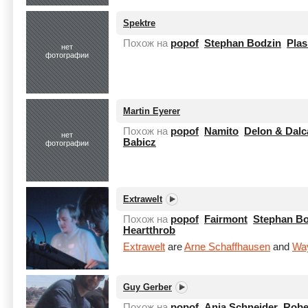
Spektre
Похож на
popof
Stephan Bodzin
Pla
нет
фотографии
Martin Eyerer
Похож на
popof
Namito
Delon & Dalc
нет
Babicz
фотографии
Extrawelt
Похож на
popof
Fairmont
Stephan Bo
Heartthrob
Extrawelt
are
Arne Schaffhausen
and
Wa
Guy Gerber
Похож на
popof
Anja Schneider
Robe