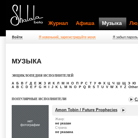
Журнал
Афиша
Музыка
Лю
Войти
Я новенький, зарегистрируйте меня
Я забыл пароль
МУЗЫКА
ЭНЦИКЛОПЕДИЯ ИСПОЛНИТЕЛЕЙ
A
Б
В
Г
Д
Е
Ж
З
И
К
Л
М
Н
О
П
Р
С
Т
У
Ф
Х
Ц
Ч
Ш
Щ
Э
Ю
A
B
C
D
E
F
G
H
I
J
K
L
M
N
O
P
Q
R
S
T
U
V
W
X
Y
Z
Others
ПОПУЛЯРНЫЕ ИСПОЛНИТЕЛИ
С
Amon Tobin / Future Prophecies
Жанр:
нет
не указан
фотографии
Страна:
не указана