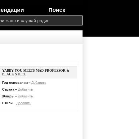
мендации
Поиск
YABBY YOU MEETS MAD PROFESSOR &
BLACK STEEL
Год основания
–
Добавить
Страна
–
Добавить
Жанры
–
Добавить
Стили
–
Добавить