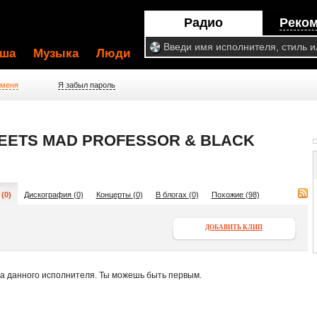
Радио
Реко
ша
Музыка
Люди
 меня
Я забыл пароль
EETS MAD PROFESSOR & BLACK
(0)
Дискография (0)
Концерты (0)
В блогах (0)
Похожие (98)
ДОБАВИТЬ КЛИП
па данного исполнителя. Ты можешь быть первым.