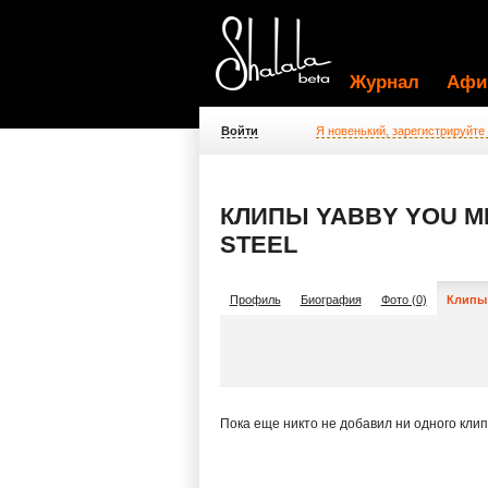
Журнал
Афи
Войти
Я новенький, зарегистрируйте
КЛИПЫ YABBY YOU M
STEEL
Профиль
Биография
Фото (0)
Клипы 
Пока еще никто не добавил ни одного кли