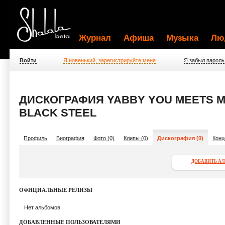
Журнал
Афиша
Музыка
Лю
Войти
Я новенький, зарегистрируйте меня
Я забыл пароль
ДИСКОГРАФИЯ YABBY YOU MEETS 
BLACK STEEL
Профиль
Биография
Фото (0)
Клипы (0)
Дискография (0)
Конц
ДОБАВИТЬ А
ОФИЦИАЛЬНЫЕ РЕЛИЗЫ
Нет альбомов
ДОБАВЛЕННЫЕ ПОЛЬЗОВАТЕЛЯМИ