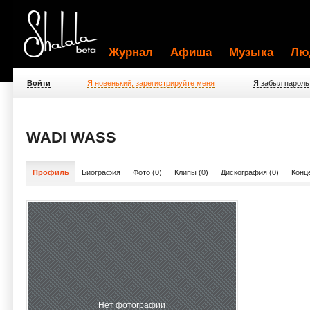
Журнал
Афиша
Музыка
Лю
Войти
Я новенький, зарегистрируйте меня
Я забыл пароль
WADI WASS
Профиль
Биография
Фото (0)
Клипы (0)
Дискография (0)
Конц
Нет фотографии