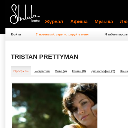
Журнал
Афиша
Музыка
Лю
Войти
Я новенький, зарегистрируйте меня
Я забыл пароль
TRISTAN PRETTYMAN
Профиль
Биография
Фото (4)
Клипы (0)
Дискография (2)
Конц