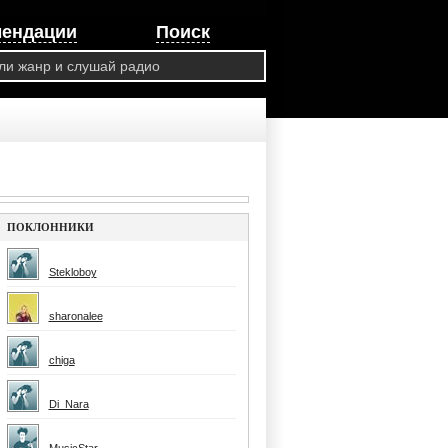
мендации
Поиск
ПОКЛОННИКИ
Stekloboy
sharonalee
chiga
Di_Nara