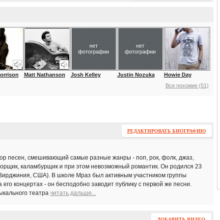
нет
нет
фотографии
фотографии
orrison
Matt Nathanson
Josh Kelley
Justin Nozuka
Howie Day
Все похожие (51)
РЕДАКТИРОВАТЬ БИОГРАФИЮ
ор песен, смешивающий самые разные жанры - поп, рок, фолк, джаз,
ворщик, каламбурщик и при этом невозможный романтик. Он родился 23
Вирджиния, США). В школе Мраз был активным участником группы
 его концертах - он бесподобно заводит публику с первой же песни.
ыкального театра
читать дальше...
ДОБАВИТЬ ВИДЕО