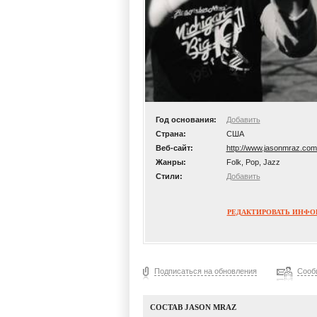
Год основания:
Добавить
Страна:
США
Веб-сайт:
http://www.jasonmraz.com
Жанры:
Folk, Pop, Jazz
Стили:
Добавить
РЕДАКТИРОВАТЬ ИНФ
Подписаться на обновления
Сооб
СОСТАВ JASON MRAZ