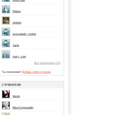
MusicStar
Platino
okidoki
avocadado_cookie
Janis
mary_cute
Все поклонники (22)
Ты поклонник?
Добавь себя в список.
СЛУШАТЕЛИ
Merlin
MissCongeniality