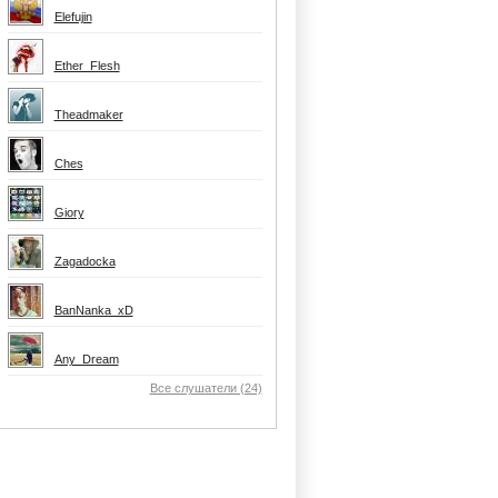
Elefujin
Ether_Flesh
Theadmaker
Ches
Giory
Zagadocka
BanNanka_xD
Any_Dream
Все слушатели (24)