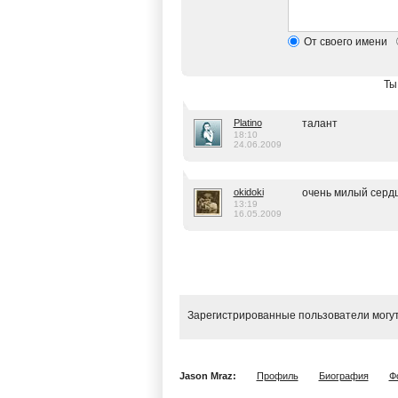
От своего имени
Ты
Platino
талант
18:10
24.06.2009
okidoki
очень милый сердцу
13:19
16.05.2009
Зарегистрированные пользователи могут
Jason Mraz:
Профиль
Биография
Ф