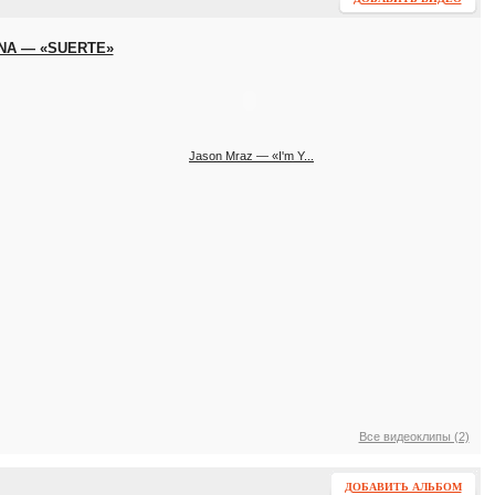
ANA — «SUERTE»
Jason Mraz — «I'm Y...
Все видеоклипы (2)
ДОБАВИТЬ АЛЬБОМ