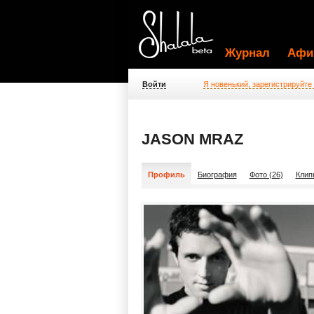
Журнал
Афи
Войти
Я новенький, зарегистрируйте
JASON MRAZ
Профиль
Биография
Фото (26)
Клип