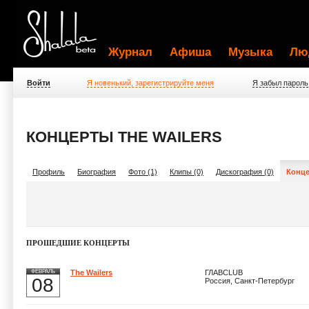
Журнал
Афиша
Музыка
Лю
Войти
Я новенький, зарегистрируйте меня
Я забыл пароль
КОНЦЕРТЫ THE WAILERS
Профиль
Биография
Фото (1)
Клипы (0)
Дискография (0)
Конце
ПРОШЕДШИЕ КОНЦЕРТЫ
ФЕВРАЛЬ
The Wailers
ГЛАВCLUB
08
Россия, Санкт-Петербург