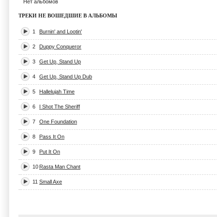
Нет альбомов
ТРЕКИ НЕ ВОШЕДШИЕ В АЛЬБОМЫ
1
Burnin' and Lootin'
2
Duppy Conqueror
3
Get Up, Stand Up
4
Get Up, Stand Up Dub
5
Hallelujah Time
6
I Shot The Sheriff
7
One Foundation
8
Pass It On
9
Put It On
10
Rasta Man Chant
11
Small Axe