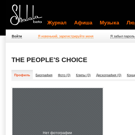
Журнал
Афиша
Музыка
Лю
Войти
Я новенький, зарегистрируйте меня
Я забыл пароль
THE PEOPLE'S CHOICE
Профиль
Биография
Фото (0)
Клипы (0)
Дискография (0)
Конц
Нет фотографии