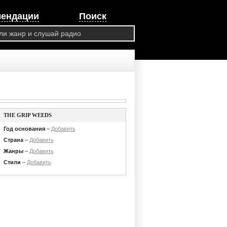
мендации
Поиск
THE GRIP WEEDS
Год основания
–
Добавить
Страна
–
Добавить
Жанры
–
Добавить
Стили
–
Добавить