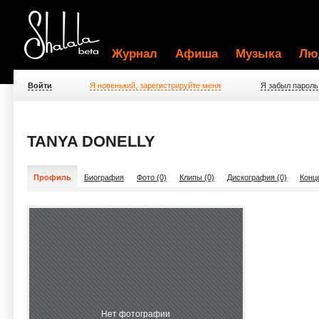
Журнал
Афиша
Музыка
Лю
Войти
Я новенький, зарегистрируйте меня
Я забыл пароль
TANYA DONELLY
Профиль
Биография
Фото (0)
Клипы (0)
Дискография (0)
Конц
Нет фотографии