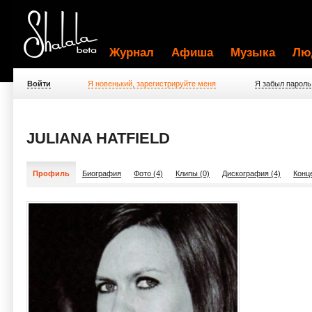
Журнал
Афиша
Музыка
Лю
Войти
Я новенький, зарегистрируйте меня
Я забыл пароль
JULIANA HATFIELD
Профиль
Биография
Фото (4)
Клипы (0)
Дискография (4)
Конц