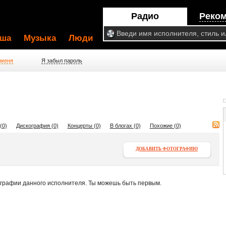
Радио
Реко
ша
Музыка
Люди
 меня
Я забыл пароль
(0)
Дискография (0)
Концерты (0)
В блогах (0)
Похожие (0)
ДОБАВИТЬ ФОТОГРАФИЮ
ографии данного исполнителя. Ты можешь быть первым.