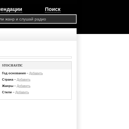
мендации
Поиск
STOCHASTIC
Год основания
–
Добавить
Страна
–
Добавить
Жанры
–
Добавить
Стили
–
Добавить