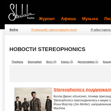
Журнал
Афиша
Музыка
Лю
Войти
Я новенький, зарегистрируйте меня
Я забыл пароль
НОВОСТИ STEREOPHONICS
Профиль
Биография
Фото (3)
Клипы (3)
Дискография (1)
Концер
Stereophonics поддержал
Келли Джонс объяснил, почему присоеди
Stereophonics присоединилась к акции с
Йона Мортер (Jon Morter), направленну
Machine.