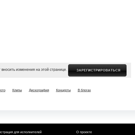
 вносить изменения на этой странице.
ото
Клипы
Дискография
Концерты
В блогах
истрация для исполнителей
О проекте