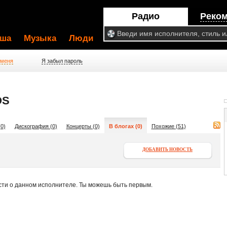
Радио
Реко
ша
Музыка
Люди
 меня
Я забыл пароль
OS
0)
Дискография (0)
Концерты (0)
В блогах (0)
Похожие (51)
ДОБАВИТЬ НОВОСТЬ
сти о данном исполнителе. Ты можешь быть первым.