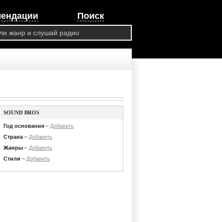
мендации
Поиск
SOUND BROS
Год основания
–
Добавить
Страна
–
Добавить
Жанры
–
Добавить
Стили
–
Добавить