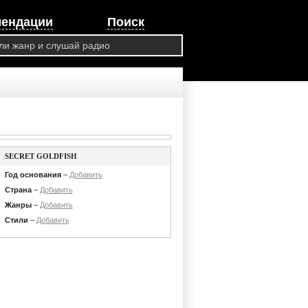
мендации
Поиск
SECRET GOLDFISH
Год основания
–
Добавить
Страна
–
Добавить
Жанры
–
Добавить
Стили
–
Добавить