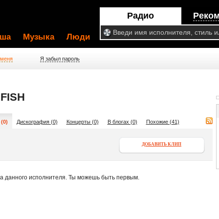
Радио
Реко
ша
Музыка
Люди
 меня
Я забыл пароль
FISH
(0)
Дискография (0)
Концерты (0)
В блогах (0)
Похожие (41)
ДОБАВИТЬ КЛИП
па данного исполнителя. Ты можешь быть первым.