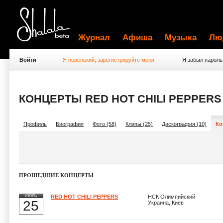
Журнал
Афиша
Музыка
Лю
Войти
Я новенький, зарегистрируйте меня
Я забыл пароль
КОНЦЕРТЫ RED HOT CHILI PEPPERS
Профиль
Биография
Фото (58)
Клипы (25)
Дискография (10)
Ко
ПРОШЕДШИЕ КОНЦЕРТЫ
ИЮЛЬ
RED HOT CHILI PEPPERS
НСК Олимпийский
25
Украина, Киев