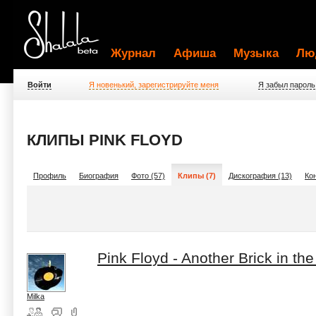
Журнал
Афиша
Музыка
Лю
Войти
Я новенький, зарегистрируйте меня
Я забыл пароль
КЛИПЫ PINK FLOYD
Профиль
Биография
Фото (57)
Клипы (7)
Дискография (13)
Ко
Pink Floyd - Another Brick in the
Milka