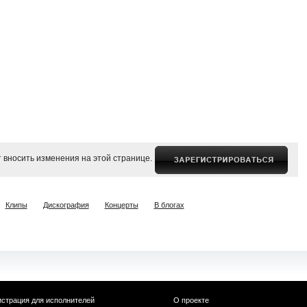
 вносить изменения на этой странице.
Клипы
Дискография
Концерты
В блогах
истрация для исполнителей
О проекте