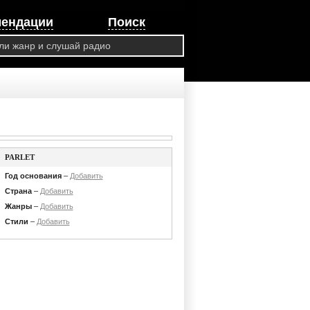
мендации
Поиск
PARLET
Год основания
–
Добавить
Страна
–
Добавить
Жанры
–
Добавить
Стили
–
Добавить