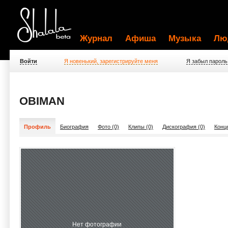
Журнал
Афиша
Музыка
Лю
Войти
Я новенький, зарегистрируйте меня
Я забыл пароль
OBIMAN
Профиль
Биография
Фото (0)
Клипы (0)
Дискография (0)
Конц
Нет фотографии