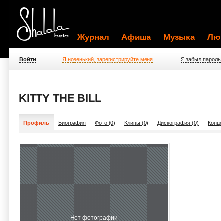
Журнал
Афиша
Музыка
Лю
Войти
Я новенький, зарегистрируйте меня
Я забыл пароль
KITTY THE BILL
Профиль
Биография
Фото (0)
Клипы (0)
Дискография (0)
Конц
Нет фотографии