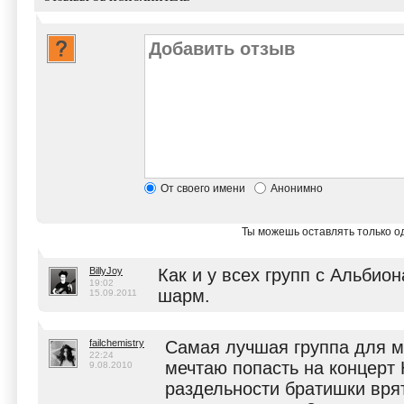
От своего имени
Анонимно
Ты можешь оставлять только од
BillyJoy
Как и у всех групп с Альбио
19:02
шарм.
15.09.2011
failchemistry
Самая лучшая группа для м
22:24
мечтаю попасть на концерт 
9.08.2010
раздельности братишки врят