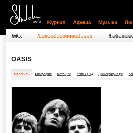
Журнал
Афиша
Музыка
Лю
Войти
Я новенький, зарегистрируйте меня
Я забыл пароль
OASIS
Профиль
Биография
Фото (89)
Клипы (15)
Дискография (9)
Ко