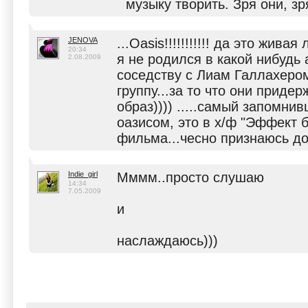
музыку творить. Зря они, зр
JENOVA
...Oasis!!!!!!!!!!! да это живая
20:34
я не родился в какой нибудь
2.08.2009
соседству с Лиам Галлахером(
группу...за то что они приде
образ)))) .....самый запомни
оазисом, это в х/ф "Эффект б
фильма...чесно признаюсь до
Indie_girl
Мммм..просто слушаю
14:34
7.05.2009
и
наслаждаюсь)))