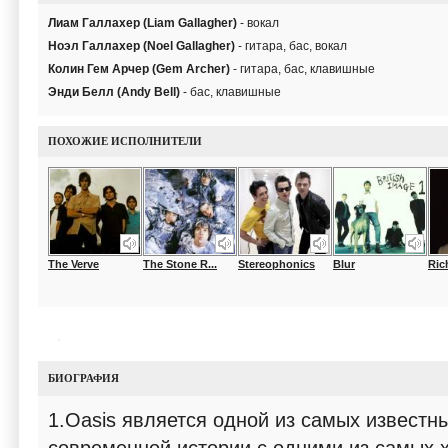
Лиам Галлахер (Liam Gallagher)
- вокал
Ноэл Галлахер (Noel Gallagher)
- гитара, бас, вокал
Колин Гем Арчер (Gem Archer)
- гитара, бас, клавишные
Энди Белл (Andy Bell)
- бас, клавишные
ПОХОЖИЕ ИСПОЛНИТЕЛИ
The Verve
The Stone R...
Stereophonics
Blur
Ric
БИОГРАФИЯ
1.Oasis является одной из самых известн