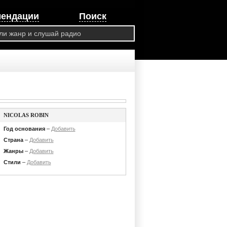
мендации
Поиск
NICOLAS ROBIN
Год основания
–
Добавить
Страна
–
Добавить
Жанры
–
Добавить
Стили
–
Добавить