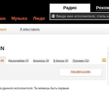
Радио
Реко
ша
Музыка
Люди
 меня
Я забыл пароль
IN
(0)
Дискография (0)
Концерты (0)
В блогах (0)
Похожие (51)
ДОБАВИТЬ КЛИП
па данного исполнителя. Ты можешь быть первым.