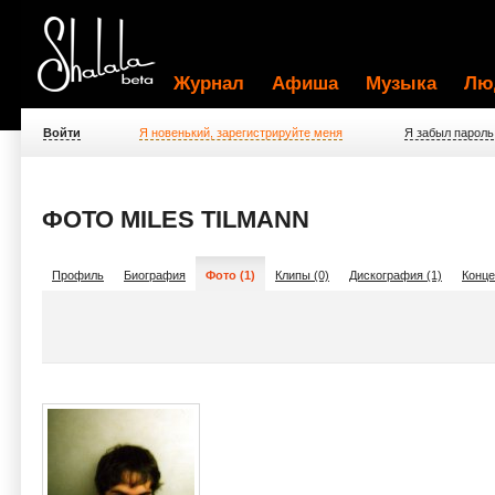
Журнал
Афиша
Музыка
Лю
Войти
Я новенький, зарегистрируйте меня
Я забыл пароль
ФОТО MILES TILMANN
Профиль
Биография
Фото (1)
Клипы (0)
Дискография (1)
Конце