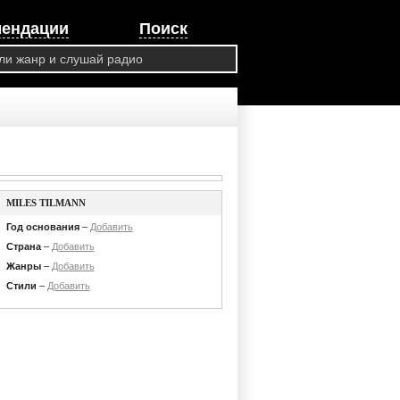
мендации
Поиск
MILES TILMANN
Год основания
–
Добавить
Страна
–
Добавить
Жанры
–
Добавить
Стили
–
Добавить