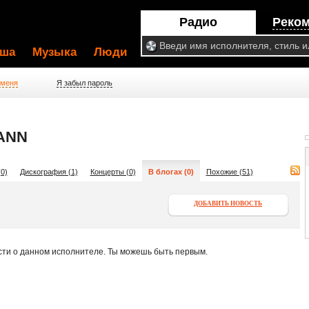
Радио
Реко
ша
Музыка
Люди
 меня
Я забыл пароль
ANN
0)
Дискография (1)
Концерты (0)
В блогах (0)
Похожие (51)
ДОБАВИТЬ НОВОСТЬ
сти о данном исполнителе. Ты можешь быть первым.