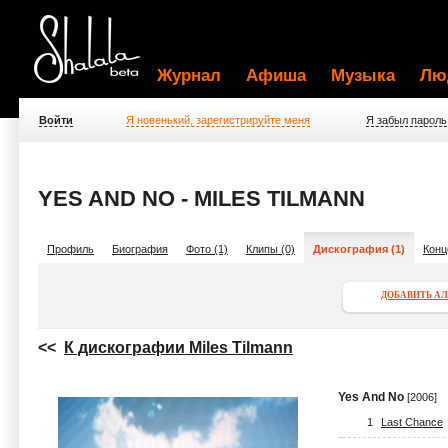
Журнал
Афиша
Музыка
Лю
Войти
Я новенький, зарегистрируйте меня
Я забыл пароль
YES AND NO - MILES TILMANN
Профиль
Биография
Фото (1)
Клипы (0)
Дискография (1)
Конц
ДОБАВИТЬ А
<<
К дискографии Miles Tilmann
Yes And No
[2006]
1
Last Chance