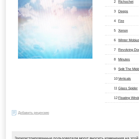
2
Richochet
3
Deeps
4
Fire
5
Xenon
6
Winter Mobiu
7
Revolving Do
8
Minutes
9
Split The Midd
10
Verticals
11
Glass Spider
12
Floating Win
Добавить рецензию
Зарегистрированные пользователи могут вносить изменения на этой